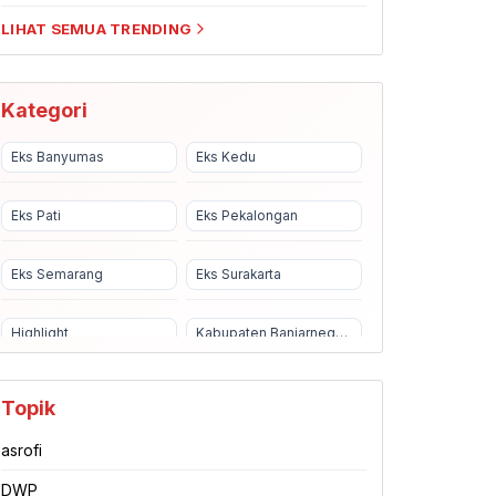
LIHAT SEMUA TRENDING
Kategori
Eks Banyumas
Eks Kedu
Eks Pati
Eks Pekalongan
Eks Semarang
Eks Surakarta
Highlight
Kabupaten Banjarnegara
Kabupaten Banyumas
Kabupaten Batang
Topik
asrofi
Kabupaten Blora
Kabupaten Boyolali
DWP