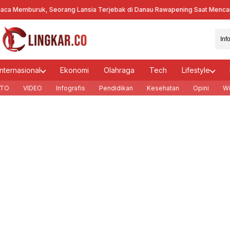
 Memburuk, Seorang Lansia Terjebak di Danau Rawapening Saat Mencari 
Internasional
Ekonomi
Olahraga
Tech
Lifestyle
TO
VIDEO
Infografis
Pendidikan
Kesehatan
Opini
Wi