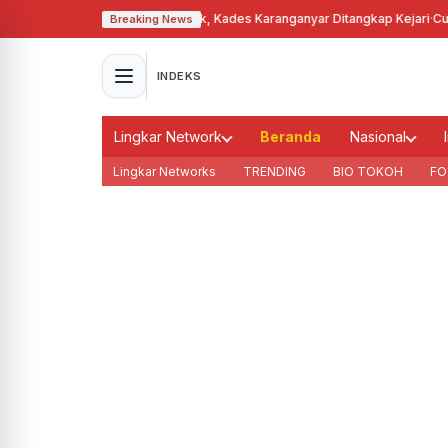
nyalahgunakan Tanah Bengkok, Kades Karanganyar Ditangkap Kejari
·
Cuaca
Breaking News
INDEKS
Lingkar Network
Beranda
Nasional
Lingkar Networks
TRENDING
BIO TOKOH
FO