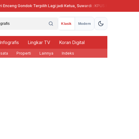
Enceng Gondok
·
Terpilih Lagi jadi Ketua, Suwardi : KPUS Kendal Siap Terlibat
Klasik
Modern
Infografis
Lingkar TV
Koran Digital
sata
Properti
Lainnya
Indeks