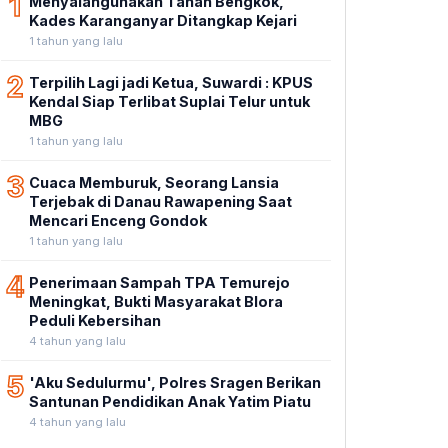
1
Menyalahgunakan Tanah Bengkok,
Kades Karanganyar Ditangkap Kejari
1 tahun yang lalu
2
Terpilih Lagi jadi Ketua, Suwardi : KPUS
Kendal Siap Terlibat Suplai Telur untuk
MBG
1 tahun yang lalu
3
Cuaca Memburuk, Seorang Lansia
Terjebak di Danau Rawapening Saat
Mencari Enceng Gondok
1 tahun yang lalu
4
Penerimaan Sampah TPA Temurejo
Meningkat, Bukti Masyarakat Blora
Peduli Kebersihan
4 tahun yang lalu
5
'Aku Sedulurmu', Polres Sragen Berikan
Santunan Pendidikan Anak Yatim Piatu
4 tahun yang lalu