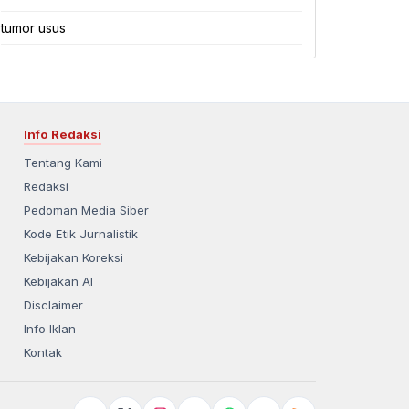
Kabupaten Brebes
Kabupaten Cilacap
tumor usus
Kabupaten Demak
Kabupaten Grobogan
Kabupaten Jepara
Kabupaten Karanganyar
Info Redaksi
Kabupaten Kebumen
Kabupaten Kendal
Tentang Kami
Redaksi
Pedoman Media Siber
Kode Etik Jurnalistik
Kebijakan Koreksi
Kebijakan AI
Disclaimer
Info Iklan
Kontak