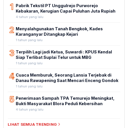
1
Pabrik Tekstil PT Unggulrejo Purworejo
Kebakaran, Kerugian Capai Puluhan Juta Rupiah
4 tahun yang lalu
2
Menyalahgunakan Tanah Bengkok, Kades
Karanganyar Ditangkap Kejari
1 tahun yang lalu
3
Terpilih Lagi jadi Ketua, Suwardi : KPUS Kendal
Siap Terlibat Suplai Telur untuk MBG
1 tahun yang lalu
4
Cuaca Memburuk, Seorang Lansia Terjebak di
Danau Rawapening Saat Mencari Enceng Gondok
1 tahun yang lalu
5
Penerimaan Sampah TPA Temurejo Meningkat,
Bukti Masyarakat Blora Peduli Kebersihan
4 tahun yang lalu
LIHAT SEMUA TRENDING