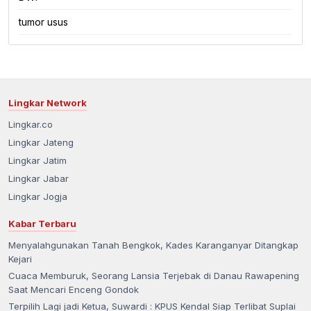
Kabupaten Banjarnegara
tumor usus
Kabupaten Banyumas
Kabupaten Batang
Lingkar Network
Lingkar.co
Kabupaten Blora
Lingkar Jateng
Lingkar Jatim
Kabupaten Boyolali
Lingkar Jabar
Lingkar Jogja
Kabupaten Brebes
Kabar Terbaru
Kabupaten Cilacap
Menyalahgunakan Tanah Bengkok, Kades Karanganyar Ditangkap
Kejari
Cuaca Memburuk, Seorang Lansia Terjebak di Danau Rawapening
Kabupaten Demak
Saat Mencari Enceng Gondok
Terpilih Lagi jadi Ketua, Suwardi : KPUS Kendal Siap Terlibat Suplai