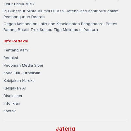
Kabupaten Grobogan
Telur untuk MBG
Pj Gubernur Minta Alumni UII Asal Jateng Beri Kontribusi dalam
Kabupaten Jepara
Pembangunan Daerah
Cegah Kemacetan Lalin dan Keselamatan Pengendara, Polres
Batang Batasi Truk Sumbu Tiga Melintas di Pantura
Kabupaten Karanganyar
Info Redaksi
Kabupaten Kebumen
Tentang Kami
Redaksi
Kabupaten Kendal
Pedoman Media Siber
Kode Etik Jurnalistik
Kebijakan Koreksi
Kebijakan AI
Disclaimer
Info Iklan
Kontak
Jateng