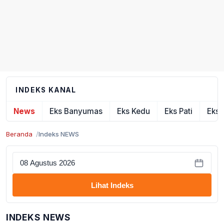
INDEKS KANAL
News
Eks Banyumas
Eks Kedu
Eks Pati
Eks 
Beranda
Indeks NEWS
Lihat Indeks
INDEKS NEWS