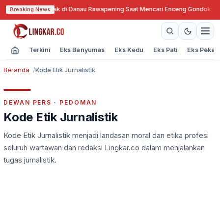
g Lansia Terjebak di Danau Rawapening Saat Mencari Enceng Gondok
·
Terp
Breaking News
Terkini
Eks Banyumas
Eks Kedu
Eks Pati
Eks Pekal
Beranda
Kode Etik Jurnalistik
DEWAN PERS · PEDOMAN
Kode Etik Jurnalistik
Kode Etik Jurnalistik menjadi landasan moral dan etika profesi
seluruh wartawan dan redaksi Lingkar.co dalam menjalankan
tugas jurnalistik.