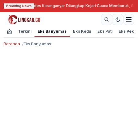
ah Bengkok, Kades Karanganyar Ditangkap Kejari
·
Cuaca Memburuk, Seoran
Breaking News
Terkini
Eks Banyumas
Eks Kedu
Eks Pati
Eks Peka
Beranda
Eks Banyumas