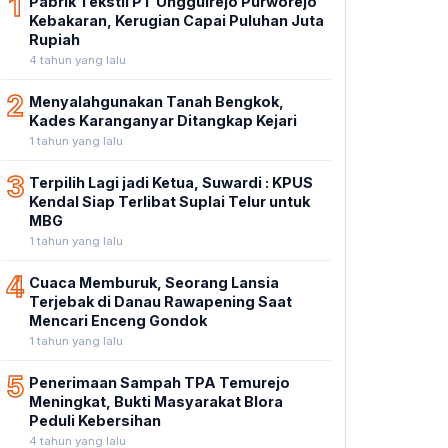
1
Pabrik Tekstil PT Unggulrejo Purworejo
Kebakaran, Kerugian Capai Puluhan Juta
Rupiah
4 tahun yang lalu
2
Menyalahgunakan Tanah Bengkok,
Kades Karanganyar Ditangkap Kejari
1 tahun yang lalu
3
Terpilih Lagi jadi Ketua, Suwardi : KPUS
Kendal Siap Terlibat Suplai Telur untuk
MBG
1 tahun yang lalu
4
Cuaca Memburuk, Seorang Lansia
Terjebak di Danau Rawapening Saat
Mencari Enceng Gondok
1 tahun yang lalu
5
Penerimaan Sampah TPA Temurejo
Meningkat, Bukti Masyarakat Blora
Peduli Kebersihan
4 tahun yang lalu