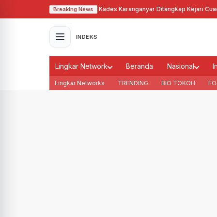
alahgunakan Tanah Bengkok, Kades Karanganyar Ditangkap Kejari
·
Cuaca M
Breaking News
INDEKS
Lingkar Network
Beranda
Nasional
I
Lingkar Networks
TRENDING
BIO TOKOH
FO