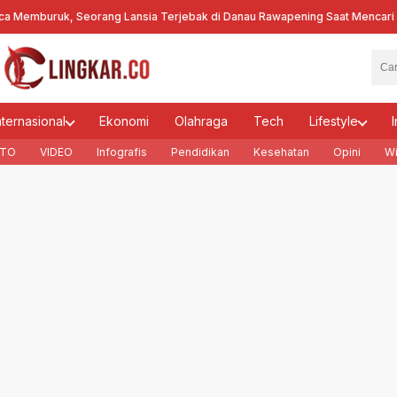
emburuk, Seorang Lansia Terjebak di Danau Rawapening Saat Mencari En
nternasional
Ekonomi
Olahraga
Tech
Lifestyle
I
TO
VIDEO
Infografis
Pendidikan
Kesehatan
Opini
Wi