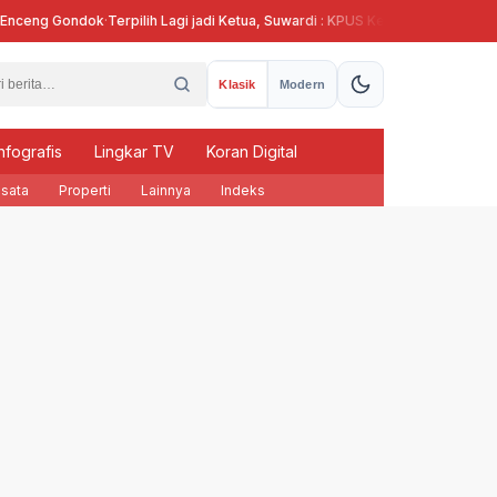
ceng Gondok
·
Terpilih Lagi jadi Ketua, Suwardi : KPUS Kendal Siap Terlibat S
Klasik
Modern
nfografis
Lingkar TV
Koran Digital
sata
Properti
Lainnya
Indeks