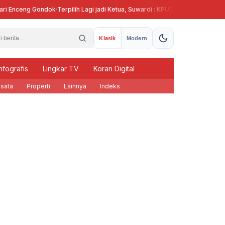
 Enceng Gondok
·
Terpilih Lagi jadi Ketua, Suwardi : KPUS Kendal Siap Terliba
Klasik
Modern
nfografis
Lingkar TV
Koran Digital
sata
Properti
Lainnya
Indeks