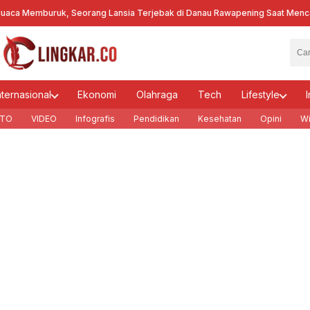
a Memburuk, Seorang Lansia Terjebak di Danau Rawapening Saat Mencari
nternasional
Ekonomi
Olahraga
Tech
Lifestyle
I
TO
VIDEO
Infografis
Pendidikan
Kesehatan
Opini
Wi