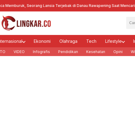
emburuk, Seorang Lansia Terjebak di Danau Rawapening Saat Mencari En
nternasional
Ekonomi
Olahraga
Tech
Lifestyle
I
TO
VIDEO
Infografis
Pendidikan
Kesehatan
Opini
Wi