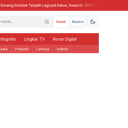
ceng Gondok
·
Terpilih Lagi jadi Ketua, Suwardi : KPUS Kendal Siap Terlibat S
Klasik
Modern
nfografis
Lingkar TV
Koran Digital
sata
Properti
Lainnya
Indeks