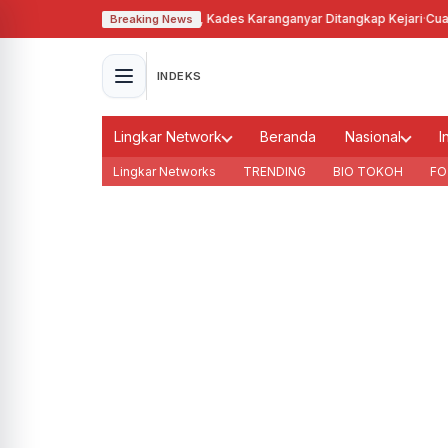
alahgunakan Tanah Bengkok, Kades Karanganyar Ditangkap Kejari
·
Cuaca M
Breaking News
INDEKS
Lingkar Network
Beranda
Nasional
I
Lingkar Networks
TRENDING
BIO TOKOH
FO