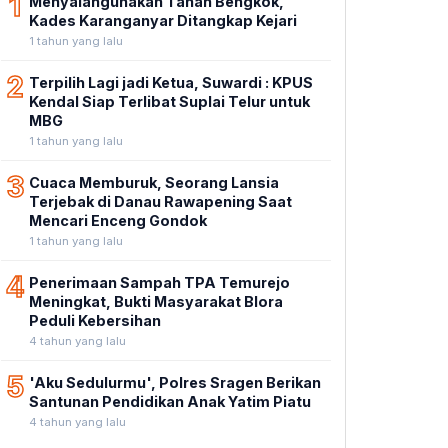
1
Menyalahgunakan Tanah Bengkok,
Kades Karanganyar Ditangkap Kejari
1 tahun yang lalu
2
Terpilih Lagi jadi Ketua, Suwardi : KPUS
Kendal Siap Terlibat Suplai Telur untuk
MBG
1 tahun yang lalu
3
Cuaca Memburuk, Seorang Lansia
Terjebak di Danau Rawapening Saat
Mencari Enceng Gondok
1 tahun yang lalu
4
Penerimaan Sampah TPA Temurejo
Meningkat, Bukti Masyarakat Blora
Peduli Kebersihan
4 tahun yang lalu
5
'Aku Sedulurmu', Polres Sragen Berikan
Santunan Pendidikan Anak Yatim Piatu
4 tahun yang lalu