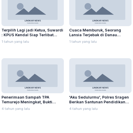
Terpilih Lagi jadi Ketua, Suwardi
Cuaca Memburuk, Seorang
: KPUS Kendal Siap Terlibat
Lansia Terjebak di Danau
Suplai Telur untuk MBG
Rawapening Saat Mencari
1 tahun yang lalu
1 tahun yang lalu
Enceng Gondok
Penerimaan Sampah TPA
'Aku Sedulurmu', Polres Sragen
Temurejo Meningkat, Bukti
Berikan Santunan Pendidikan
Masyarakat Blora Peduli
Anak Yatim Piatu
4 tahun yang lalu
4 tahun yang lalu
Kebersihan