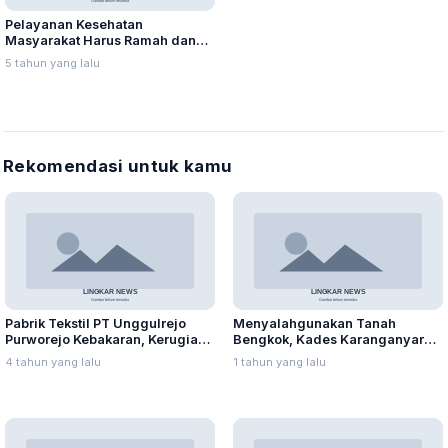
Pelayanan Kesehatan
Masyarakat Harus Ramah dan
Murah
5 tahun yang lalu
Rekomendasi untuk kamu
Pabrik Tekstil PT Unggulrejo
Menyalahgunakan Tanah
Purworejo Kebakaran, Kerugian
Bengkok, Kades Karanganyar
Capai Puluhan Juta Rupiah
Ditangkap Kejari
4 tahun yang lalu
1 tahun yang lalu