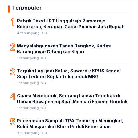
Terpopuler
1
Pabrik Tekstil PT Unggulrejo Purworejo
Kebakaran, Kerugian Capai Puluhan Juta Rupiah
4 tahun yang lalu
2
Menyalahgunakan Tanah Bengkok, Kades
Karanganyar Ditangkap Kejari
1 tahun yang lalu
3
Terpilih Lagi jadi Ketua, Suwardi : KPUS Kendal
Siap Terlibat Suplai Telur untuk MBG
1 tahun yang lalu
4
Cuaca Memburuk, Seorang Lansia Terjebak di
Danau Rawapening Saat Mencari Enceng Gondok
1 tahun yang lalu
5
Penerimaan Sampah TPA Temurejo Meningkat,
Bukti Masyarakat Blora Peduli Kebersihan
4 tahun yang lalu