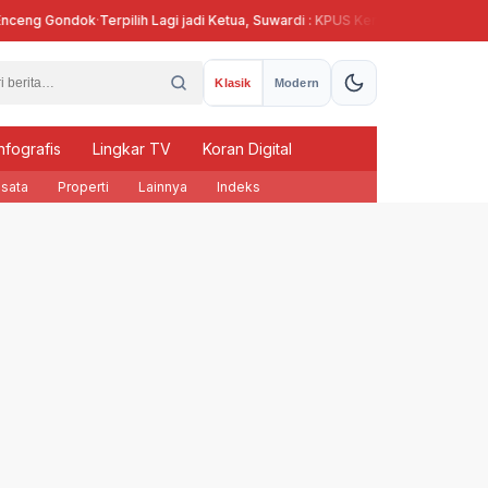
g Gondok
·
Terpilih Lagi jadi Ketua, Suwardi : KPUS Kendal Siap Terlibat Supla
Klasik
Modern
nfografis
Lingkar TV
Koran Digital
sata
Properti
Lainnya
Indeks