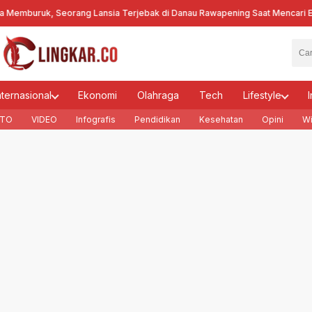
uruk, Seorang Lansia Terjebak di Danau Rawapening Saat Mencari Encen
nternasional
Ekonomi
Olahraga
Tech
Lifestyle
I
TO
VIDEO
Infografis
Pendidikan
Kesehatan
Opini
Wi