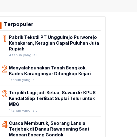
Terpopuler
1
Pabrik Tekstil PT Unggulrejo Purworejo
Kebakaran, Kerugian Capai Puluhan Juta
Rupiah
4 tahun yang lalu
2
Menyalahgunakan Tanah Bengkok,
Kades Karanganyar Ditangkap Kejari
1 tahun yang lalu
3
Terpilih Lagi jadi Ketua, Suwardi : KPUS
Kendal Siap Terlibat Suplai Telur untuk
MBG
1 tahun yang lalu
4
Cuaca Memburuk, Seorang Lansia
Terjebak di Danau Rawapening Saat
Mencari Enceng Gondok