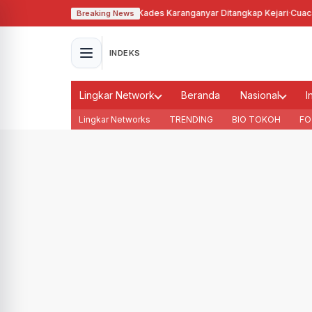
hgunakan Tanah Bengkok, Kades Karanganyar Ditangkap Kejari
·
Cuaca Memb
Breaking News
INDEKS
Lingkar Network
Beranda
Nasional
I
Lingkar Networks
TRENDING
BIO TOKOH
FO