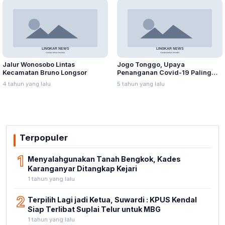
Jalur Wonosobo Lintas
Jogo Tonggo, Upaya
Kecamatan Bruno Longsor
Penanganan Covid-19 Paling
Bermasyarakat
4 tahun yang lalu
5 tahun yang lalu
Terpopuler
1
Menyalahgunakan Tanah Bengkok, Kades
Karanganyar Ditangkap Kejari
1 tahun yang lalu
2
Terpilih Lagi jadi Ketua, Suwardi : KPUS Kendal
Siap Terlibat Suplai Telur untuk MBG
1 tahun yang lalu