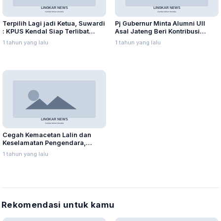
Terpilih Lagi jadi Ketua, Suwardi
Pj Gubernur Minta Alumni UII
: KPUS Kendal Siap Terlibat
Asal Jateng Beri Kontribusi
Suplai Telur untuk MBG
dalam Pembangunan Daerah
1 tahun yang lalu
1 tahun yang lalu
Cegah Kemacetan Lalin dan
Keselamatan Pengendara,
Polres Batang Batasi Truk
1 tahun yang lalu
Sumbu Tiga Melintas di Pantura
Rekomendasi untuk kamu