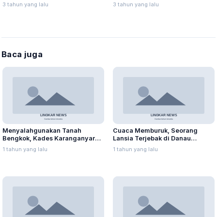
Munaji: Silaturahmi
3 tahun yang lalu
3 tahun yang lalu
Baca juga
Menyalahgunakan Tanah
Cuaca Memburuk, Seorang
Bengkok, Kades Karanganyar
Lansia Terjebak di Danau
Ditangkap Kejari
Rawapening Saat Mencari
1 tahun yang lalu
1 tahun yang lalu
Enceng Gondok