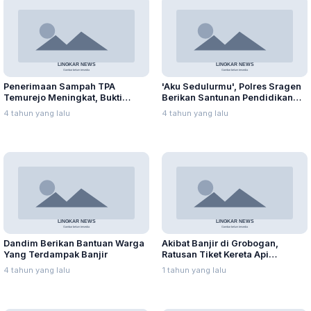
Penerimaan Sampah TPA
'Aku Sedulurmu', Polres Sragen
Temurejo Meningkat, Bukti
Berikan Santunan Pendidikan
Masyarakat Blora Peduli
Anak Yatim Piatu
4 tahun yang lalu
4 tahun yang lalu
Kebersihan
Dandim Berikan Bantuan Warga
Akibat Banjir di Grobogan,
Yang Terdampak Banjir
Ratusan Tiket Kereta Api
Dibatalkan Calon Penumpang
4 tahun yang lalu
1 tahun yang lalu