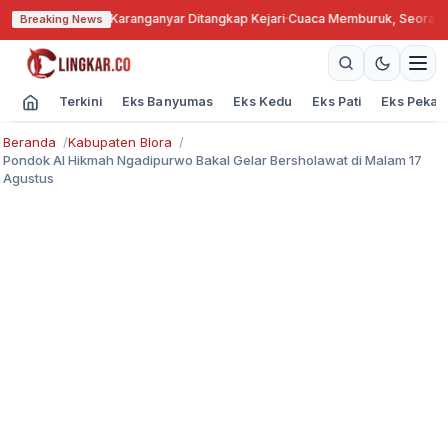
ngkok, Kades Karanganyar Ditangkap Kejari
·
Cuaca Memburuk, Seorang Lan
Breaking News
Terkini
Eks Banyumas
Eks Kedu
Eks Pati
Eks Pekal
Beranda
Kabupaten Blora
Pondok Al Hikmah Ngadipurwo Bakal Gelar Bersholawat di Malam 17
Agustus