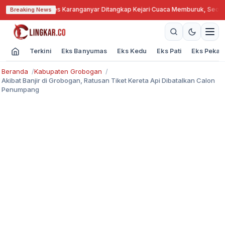
Bengkok, Kades Karanganyar Ditangkap Kejari
·
Cuaca Memburuk, Seorang L
Breaking News
Terkini
Eks Banyumas
Eks Kedu
Eks Pati
Eks Pekal
Beranda
Kabupaten Grobogan
Akibat Banjir di Grobogan, Ratusan Tiket Kereta Api Dibatalkan Calon
Penumpang