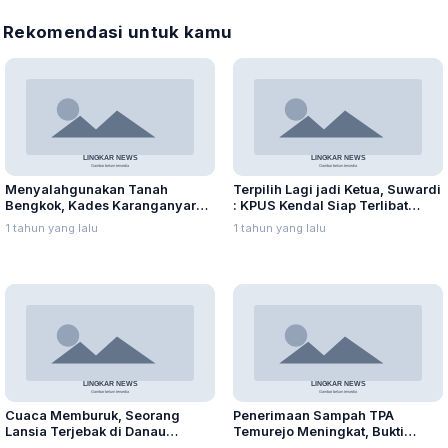
Rekomendasi untuk kamu
Menyalahgunakan Tanah
Terpilih Lagi jadi Ketua, Suwardi
Bengkok, Kades Karanganyar
: KPUS Kendal Siap Terlibat
Ditangkap Kejari
Suplai Telur untuk MBG
1 tahun yang lalu
1 tahun yang lalu
Cuaca Memburuk, Seorang
Penerimaan Sampah TPA
Lansia Terjebak di Danau
Temurejo Meningkat, Bukti
Rawapening Saat Mencari
Masyarakat Blora Peduli