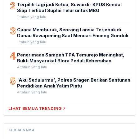
2
Terpilih Lagi jadi Ketua, Suwardi : KPUS Kendal
Siap Terlibat Suplai Telur untuk MBG
1 tahun yang lalu
3
Cuaca Memburuk, Seorang Lansia Terjebak di
Danau Rawapening Saat Mencari Enceng Gondok
1 tahun yang lalu
4
Penerimaan Sampah TPA Temurejo Meningkat,
Bukti Masyarakat Blora Peduli Kebersihan
4 tahun yang lalu
5
'Aku Sedulurmu', Polres Sragen Berikan Santunan
Pendidikan Anak Yatim Piatu
4 tahun yang lalu
LIHAT SEMUA TRENDING
KERJA SAMA