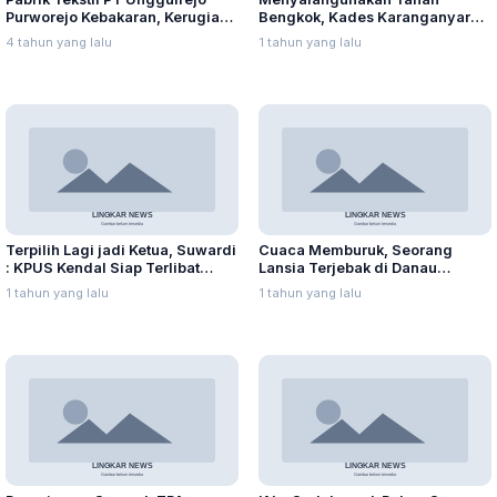
Purworejo Kebakaran, Kerugian
Bengkok, Kades Karanganyar
Capai Puluhan Juta Rupiah
Ditangkap Kejari
4 tahun yang lalu
1 tahun yang lalu
Terpilih Lagi jadi Ketua, Suwardi
Cuaca Memburuk, Seorang
: KPUS Kendal Siap Terlibat
Lansia Terjebak di Danau
Suplai Telur untuk MBG
Rawapening Saat Mencari
1 tahun yang lalu
1 tahun yang lalu
Enceng Gondok