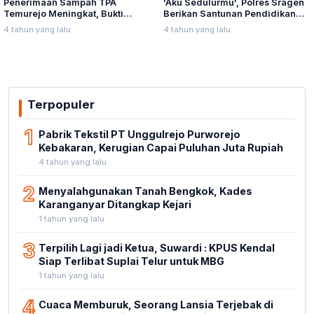
Penerimaan Sampah TPA
'Aku Sedulurmu', Polres Sragen
Temurejo Meningkat, Bukti
Berikan Santunan Pendidikan
Masyarakat Blora Peduli
Anak Yatim Piatu
4 tahun yang lalu
4 tahun yang lalu
Kebersihan
Terpopuler
1
Pabrik Tekstil PT Unggulrejo Purworejo
Kebakaran, Kerugian Capai Puluhan Juta Rupiah
4 tahun yang lalu
2
Menyalahgunakan Tanah Bengkok, Kades
Karanganyar Ditangkap Kejari
1 tahun yang lalu
3
Terpilih Lagi jadi Ketua, Suwardi : KPUS Kendal
Siap Terlibat Suplai Telur untuk MBG
1 tahun yang lalu
4
Cuaca Memburuk, Seorang Lansia Terjebak di