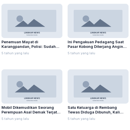
Penemuan Mayat di
Ini Pengakuan Pedagang Saat
Karangpandan, Polisi: Sudah
Pasar Kobong Diterjang Angin
Meninggal 2 Hari
Kencang
5 tahun yang lalu
5 tahun yang lalu
Mobil Dikemudikan Seorang
Satu Keluarga di Rembang
Perempuan Asal Demak Terjatuh
Tewas Diduga Dibunuh, Kali
di Tebing, Berikut Fakta yang
Pertama Ditemukan Pembantu
5 tahun yang lalu
5 tahun yang lalu
Terungkap
Korban