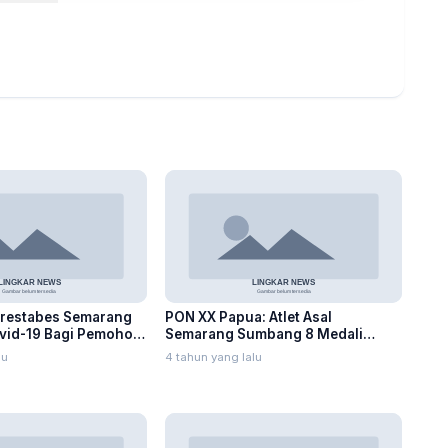
lrestabes Semarang
PON XX Papua: Atlet Asal
ovid-19 Bagi Pemohon
Semarang Sumbang 8 Medali
hingga Hari Ke-4
lu
4 tahun yang lalu