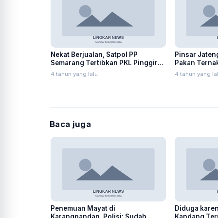
Nekat Berjualan, Satpol PP
Pinsar Jaten
Semarang Tertibkan PKL Pinggir
Pakan Ternak
Jalan Simongan
Pemerintah
4 tahun yang lalu
4 tahun yang la
Baca juga
Penemuan Mayat di
Diduga karena
Karangpandan, Polisi: Sudah
Kandang Ter