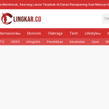
uruk, Seorang Lansia Terjebak di Danau Rawapening Saat Mencari Encen
nternasional
Ekonomi
Olahraga
Tech
Lifestyle
I
TO
VIDEO
Infografis
Pendidikan
Kesehatan
Opini
Wi