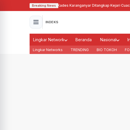
hgunakan Tanah Bengkok, Kades Karanganyar Ditangkap Kejari
·
Cuaca Memb
Breaking News
INDEKS
Lingkar Network
Beranda
Nasional
I
Lingkar Networks
TRENDING
BIO TOKOH
FO