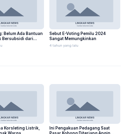
g: Belum Ada Bantuan
Sebut E-Voting Pemilu 2024
 Bersubsidi dari
Sangat Memungkinkan
lu
4 tahun yang lalu
 Korsleting Listrik,
Ini Pengakuan Pedagang Saat
nak Warga
Pasar Kobong Diterjang Angin