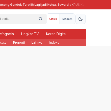
g Gondok
·
Terpilih Lagi jadi Ketua, Suwardi : KPUS Kendal Siap Terlibat Supla
Klasik
Modern
nfografis
Lingkar TV
Koran Digital
sata
Properti
Lainnya
Indeks