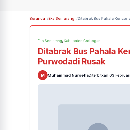
Beranda
Eks Semarang
Ditabrak Bus Pahala Kencan
Eks Semarang
,
Kabupaten Grobogan
Ditabrak Bus Pahala Ke
Purwodadi Rusak
M
Muhammad Nurseha
Diterbitkan 03 Februar