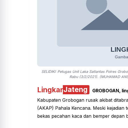
SELIDIKI: Petugas Unit Laka Satlantas Polres Gro
Rabu (3/2/2021). (MUHAMAD AN
Lingkar
Jateng
GROBOGAN,
lin
Kabupaten Grobogan
rusak akibat ditabr
(AKAP) Pahala Kencana. Meski kejadian t
bekas pecahan kaca dan bemper depan bus