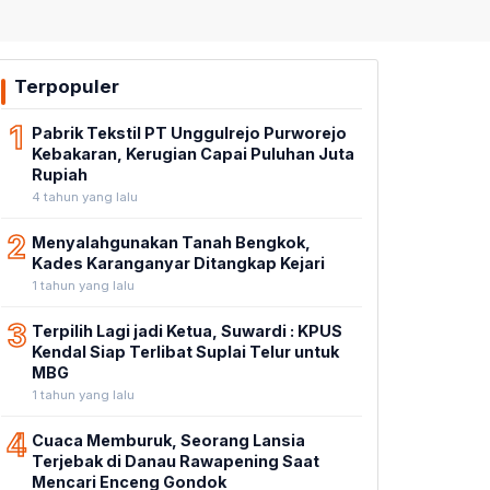
Terpopuler
1
Pabrik Tekstil PT Unggulrejo Purworejo
Kebakaran, Kerugian Capai Puluhan Juta
Rupiah
4 tahun yang lalu
2
Menyalahgunakan Tanah Bengkok,
Kades Karanganyar Ditangkap Kejari
1 tahun yang lalu
3
Terpilih Lagi jadi Ketua, Suwardi : KPUS
Kendal Siap Terlibat Suplai Telur untuk
MBG
1 tahun yang lalu
4
Cuaca Memburuk, Seorang Lansia
Terjebak di Danau Rawapening Saat
Mencari Enceng Gondok