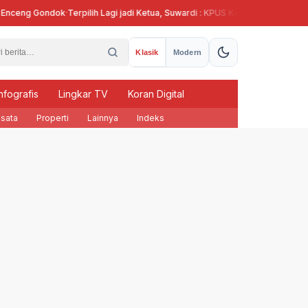
ceng Gondok
·
Terpilih Lagi jadi Ketua, Suwardi : KPUS Kendal Siap Terlibat Su
Klasik
Modern
nfografis
Lingkar TV
Koran Digital
sata
Properti
Lainnya
Indeks