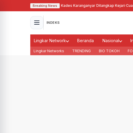
alahgunakan Tanah Bengkok, Kades Karanganyar Ditangkap Kejari
·
Cuaca M
Breaking News
INDEKS
Lingkar Network
Beranda
Nasional
I
Lingkar Networks
TRENDING
BIO TOKOH
FO