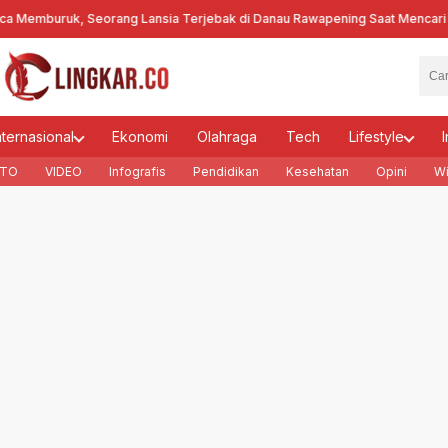
emburuk, Seorang Lansia Terjebak di Danau Rawapening Saat Mencari En
nternasional
Ekonomi
Olahraga
Tech
Lifestyle
I
TO
VIDEO
Infografis
Pendidikan
Kesehatan
Opini
Wi