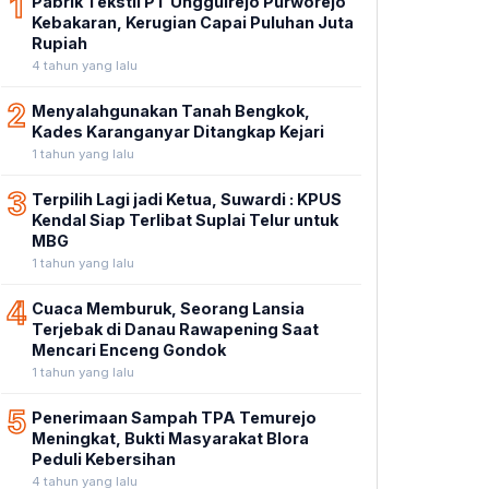
1
Pabrik Tekstil PT Unggulrejo Purworejo
Kebakaran, Kerugian Capai Puluhan Juta
Rupiah
4 tahun yang lalu
2
Menyalahgunakan Tanah Bengkok,
Kades Karanganyar Ditangkap Kejari
1 tahun yang lalu
3
Terpilih Lagi jadi Ketua, Suwardi : KPUS
Kendal Siap Terlibat Suplai Telur untuk
MBG
1 tahun yang lalu
4
Cuaca Memburuk, Seorang Lansia
Terjebak di Danau Rawapening Saat
Mencari Enceng Gondok
1 tahun yang lalu
5
Penerimaan Sampah TPA Temurejo
Meningkat, Bukti Masyarakat Blora
Peduli Kebersihan
4 tahun yang lalu