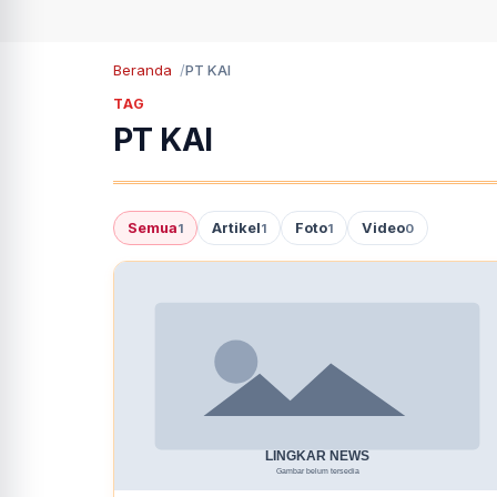
Beranda
PT KAI
TAG
PT KAI
Semua
Artikel
Foto
Video
1
1
1
0