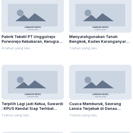
Pabrik Tekstil PT Unggulrejo
Menyalahgunakan Tanah
Purworejo Kebakaran, Kerugian
Bengkok, Kades Karanganyar
Capai Puluhan Juta Rupiah
Ditangkap Kejari
4 tahun yang lalu
1 tahun yang lalu
Terpilih Lagi jadi Ketua, Suwardi
Cuaca Memburuk, Seorang
: KPUS Kendal Siap Terlibat
Lansia Terjebak di Danau
Suplai Telur untuk MBG
Rawapening Saat Mencari
1 tahun yang lalu
1 tahun yang lalu
Enceng Gondok