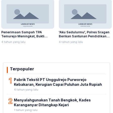
Penerimaan Sampah TPA
'Aku Sedulurmu', Polres Sragen
Temurejo Meningkat, Bukti
Berikan Santunan Pendidikan
Masyarakat Blora Peduli
Anak Yatim Piatu
4 tahun yang lalu
4 tahun yang lalu
Kebersihan
Terpopuler
1
Pabrik Tekstil PT Unggulrejo Purworejo
Kebakaran, Kerugian Capai Puluhan Juta Rupiah
4 tahun yang lalu
2
Menyalahgunakan Tanah Bengkok, Kades
Karanganyar Ditangkap Kejari
1 tahun yang lalu