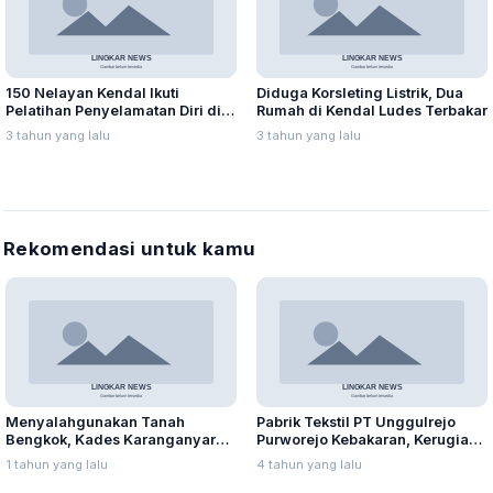
150 Nelayan Kendal Ikuti
Diduga Korsleting Listrik, Dua
Pelatihan Penyelamatan Diri di
Rumah di Kendal Ludes Terbakar
Laut
3 tahun yang lalu
3 tahun yang lalu
Rekomendasi untuk kamu
Menyalahgunakan Tanah
Pabrik Tekstil PT Unggulrejo
Bengkok, Kades Karanganyar
Purworejo Kebakaran, Kerugian
Ditangkap Kejari
Capai Puluhan Juta Rupiah
1 tahun yang lalu
4 tahun yang lalu