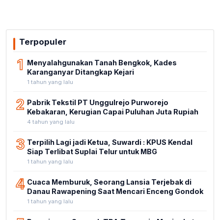
Terpopuler
1
Menyalahgunakan Tanah Bengkok, Kades
Karanganyar Ditangkap Kejari
1 tahun yang lalu
2
Pabrik Tekstil PT Unggulrejo Purworejo
Kebakaran, Kerugian Capai Puluhan Juta Rupiah
4 tahun yang lalu
3
Terpilih Lagi jadi Ketua, Suwardi : KPUS Kendal
Siap Terlibat Suplai Telur untuk MBG
1 tahun yang lalu
4
Cuaca Memburuk, Seorang Lansia Terjebak di
Danau Rawapening Saat Mencari Enceng Gondok
1 tahun yang lalu