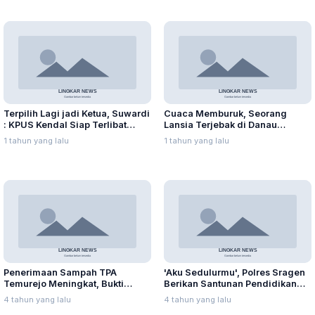
Terpilih Lagi jadi Ketua, Suwardi
Cuaca Memburuk, Seorang
: KPUS Kendal Siap Terlibat
Lansia Terjebak di Danau
Suplai Telur untuk MBG
Rawapening Saat Mencari
1 tahun yang lalu
1 tahun yang lalu
Enceng Gondok
Penerimaan Sampah TPA
'Aku Sedulurmu', Polres Sragen
Temurejo Meningkat, Bukti
Berikan Santunan Pendidikan
Masyarakat Blora Peduli
Anak Yatim Piatu
4 tahun yang lalu
4 tahun yang lalu
Kebersihan