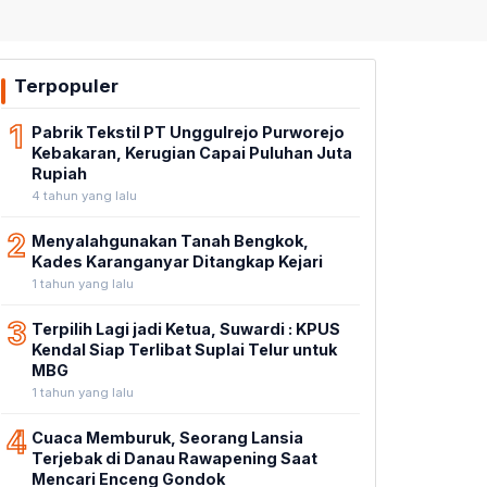
Terpopuler
1
Pabrik Tekstil PT Unggulrejo Purworejo
Kebakaran, Kerugian Capai Puluhan Juta
Rupiah
4 tahun yang lalu
2
Menyalahgunakan Tanah Bengkok,
Kades Karanganyar Ditangkap Kejari
1 tahun yang lalu
3
Terpilih Lagi jadi Ketua, Suwardi : KPUS
Kendal Siap Terlibat Suplai Telur untuk
MBG
1 tahun yang lalu
4
Cuaca Memburuk, Seorang Lansia
Terjebak di Danau Rawapening Saat
Mencari Enceng Gondok