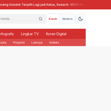
g Gondok
·
Terpilih Lagi jadi Ketua, Suwardi : KPUS Kendal Siap Terlibat Suplai
Klasik
Modern
nfografis
Lingkar TV
Koran Digital
sata
Properti
Lainnya
Indeks