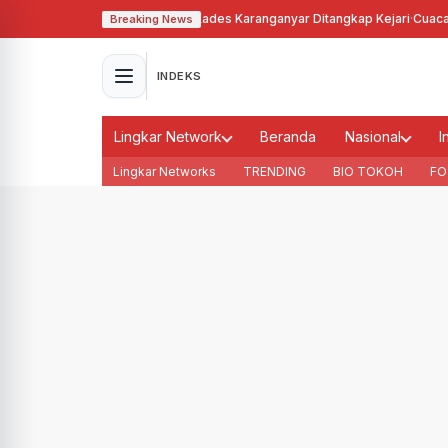
gunakan Tanah Bengkok, Kades Karanganyar Ditangkap Kejari
·
Cuaca Membu
Breaking News
INDEKS
Lingkar Network
Beranda
Nasional
I
Lingkar Networks
TRENDING
BIO TOKOH
FO