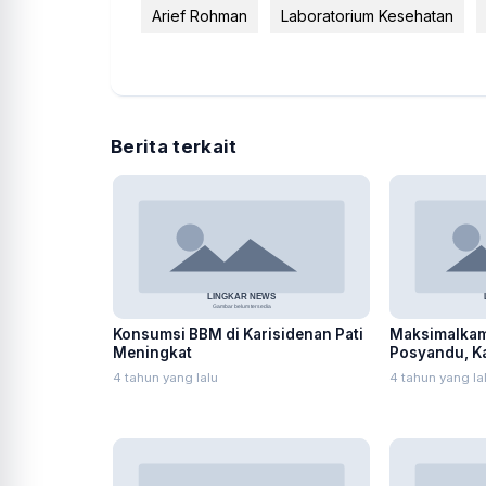
Arief Rohman
Laboratorium Kesehatan
Berita terkait
Konsumsi BBM di Karisidenan Pati
Maksimalkam
Meningkat
Posyandu, Ka
Rumah Warg
4 tahun yang lalu
4 tahun yang la