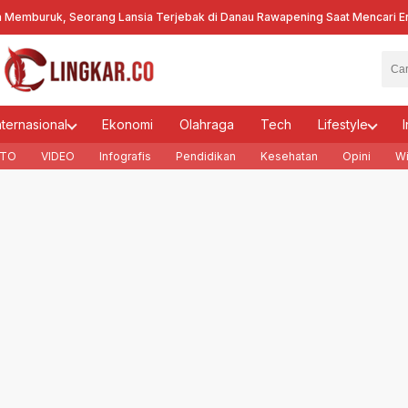
ruk, Seorang Lansia Terjebak di Danau Rawapening Saat Mencari Encen
nternasional
Ekonomi
Olahraga
Tech
Lifestyle
I
TO
VIDEO
Infografis
Pendidikan
Kesehatan
Opini
Wi