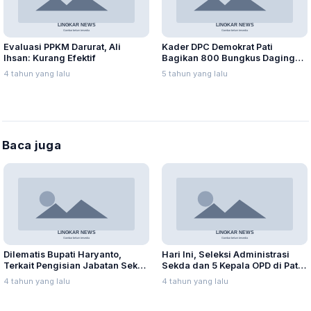
Evaluasi PPKM Darurat, Ali
Kader DPC Demokrat Pati
Ihsan: Kurang Efektif
Bagikan 800 Bungkus Daging
Kurban Bagi Warga Isoman
4 tahun yang lalu
5 tahun yang lalu
Baca juga
Dilematis Bupati Haryanto,
Hari Ini, Seleksi Administrasi
Terkait Pengisian Jabatan Sekda
Sekda dan 5 Kepala OPD di Pati
Pengganti Suharyono
Diumumkan
4 tahun yang lalu
4 tahun yang lalu