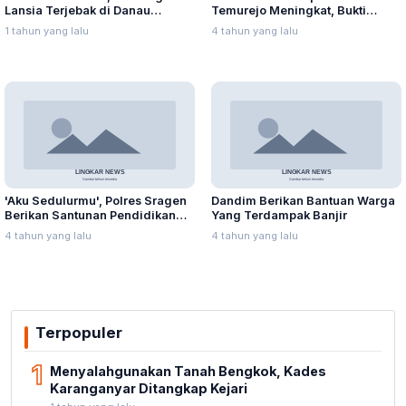
Lansia Terjebak di Danau
Temurejo Meningkat, Bukti
Rawapening Saat Mencari
Masyarakat Blora Peduli
1 tahun yang lalu
4 tahun yang lalu
Enceng Gondok
Kebersihan
'Aku Sedulurmu', Polres Sragen
Dandim Berikan Bantuan Warga
Berikan Santunan Pendidikan
Yang Terdampak Banjir
Anak Yatim Piatu
4 tahun yang lalu
4 tahun yang lalu
Terpopuler
1
Menyalahgunakan Tanah Bengkok, Kades
Karanganyar Ditangkap Kejari