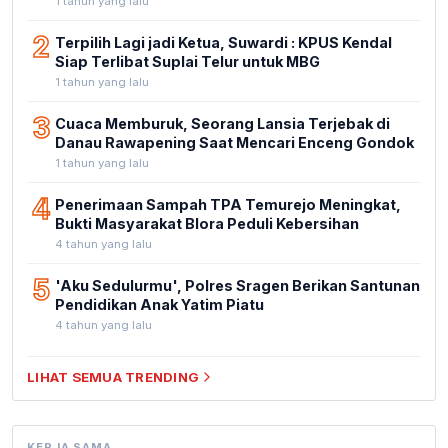
1 tahun yang lalu
2
Terpilih Lagi jadi Ketua, Suwardi : KPUS Kendal
Siap Terlibat Suplai Telur untuk MBG
1 tahun yang lalu
3
Cuaca Memburuk, Seorang Lansia Terjebak di
Danau Rawapening Saat Mencari Enceng Gondok
1 tahun yang lalu
4
Penerimaan Sampah TPA Temurejo Meningkat,
Bukti Masyarakat Blora Peduli Kebersihan
4 tahun yang lalu
5
'Aku Sedulurmu', Polres Sragen Berikan Santunan
Pendidikan Anak Yatim Piatu
4 tahun yang lalu
LIHAT SEMUA TRENDING
KERJA SAMA