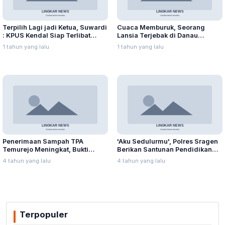
Terpilih Lagi jadi Ketua, Suwardi
Cuaca Memburuk, Seorang
: KPUS Kendal Siap Terlibat
Lansia Terjebak di Danau
Suplai Telur untuk MBG
Rawapening Saat Mencari
1 tahun yang lalu
1 tahun yang lalu
Enceng Gondok
Penerimaan Sampah TPA
'Aku Sedulurmu', Polres Sragen
Temurejo Meningkat, Bukti
Berikan Santunan Pendidikan
Masyarakat Blora Peduli
Anak Yatim Piatu
4 tahun yang lalu
4 tahun yang lalu
Kebersihan
Terpopuler