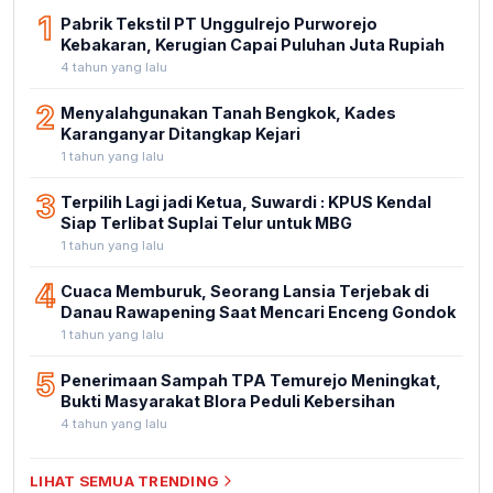
1
Pabrik Tekstil PT Unggulrejo Purworejo
Kebakaran, Kerugian Capai Puluhan Juta Rupiah
4 tahun yang lalu
2
Menyalahgunakan Tanah Bengkok, Kades
Karanganyar Ditangkap Kejari
1 tahun yang lalu
3
Terpilih Lagi jadi Ketua, Suwardi : KPUS Kendal
Siap Terlibat Suplai Telur untuk MBG
1 tahun yang lalu
4
Cuaca Memburuk, Seorang Lansia Terjebak di
Danau Rawapening Saat Mencari Enceng Gondok
1 tahun yang lalu
5
Penerimaan Sampah TPA Temurejo Meningkat,
Bukti Masyarakat Blora Peduli Kebersihan
4 tahun yang lalu
LIHAT SEMUA TRENDING