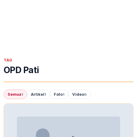
TAG
OPD Pati
Semua
Artikel
Foto
Video
1
1
1
0