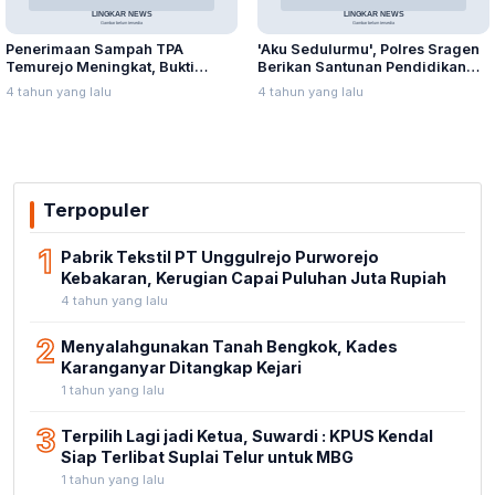
Penerimaan Sampah TPA
'Aku Sedulurmu', Polres Sragen
Temurejo Meningkat, Bukti
Berikan Santunan Pendidikan
Masyarakat Blora Peduli
Anak Yatim Piatu
4 tahun yang lalu
4 tahun yang lalu
Kebersihan
Terpopuler
1
Pabrik Tekstil PT Unggulrejo Purworejo
Kebakaran, Kerugian Capai Puluhan Juta Rupiah
4 tahun yang lalu
2
Menyalahgunakan Tanah Bengkok, Kades
Karanganyar Ditangkap Kejari
1 tahun yang lalu
3
Terpilih Lagi jadi Ketua, Suwardi : KPUS Kendal
Siap Terlibat Suplai Telur untuk MBG
1 tahun yang lalu