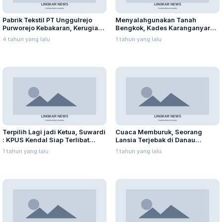
Pabrik Tekstil PT Unggulrejo
Menyalahgunakan Tanah
Purworejo Kebakaran, Kerugian
Bengkok, Kades Karanganyar
Capai Puluhan Juta Rupiah
Ditangkap Kejari
4 tahun yang lalu
1 tahun yang lalu
Terpilih Lagi jadi Ketua, Suwardi
Cuaca Memburuk, Seorang
: KPUS Kendal Siap Terlibat
Lansia Terjebak di Danau
Suplai Telur untuk MBG
Rawapening Saat Mencari
1 tahun yang lalu
1 tahun yang lalu
Enceng Gondok