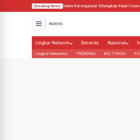
hgunakan Tanah Bengkok, Kades Karanganyar Ditangkap Kejari
·
Cuaca Memb
Breaking News
INDEKS
Lingkar Network
Beranda
Nasional
I
Lingkar Networks
TRENDING
BIO TOKOH
FO