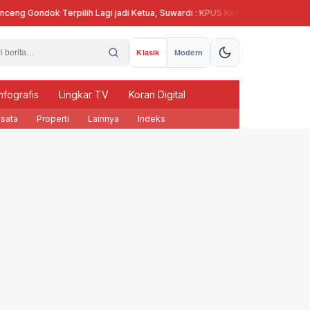
g Gondok
·
Terpilih Lagi jadi Ketua, Suwardi : KPUS Kendal Siap Terlibat Supla
Klasik
Modern
nfografis
Lingkar TV
Koran Digital
sata
Properti
Lainnya
Indeks