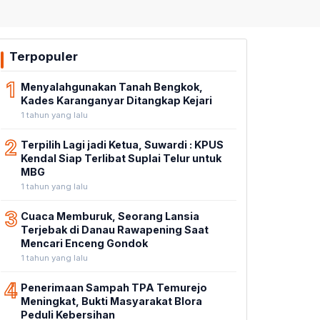
Terpopuler
1
Menyalahgunakan Tanah Bengkok,
Kades Karanganyar Ditangkap Kejari
1 tahun yang lalu
2
Terpilih Lagi jadi Ketua, Suwardi : KPUS
Kendal Siap Terlibat Suplai Telur untuk
MBG
1 tahun yang lalu
3
Cuaca Memburuk, Seorang Lansia
Terjebak di Danau Rawapening Saat
Mencari Enceng Gondok
1 tahun yang lalu
4
Penerimaan Sampah TPA Temurejo
Meningkat, Bukti Masyarakat Blora
Peduli Kebersihan