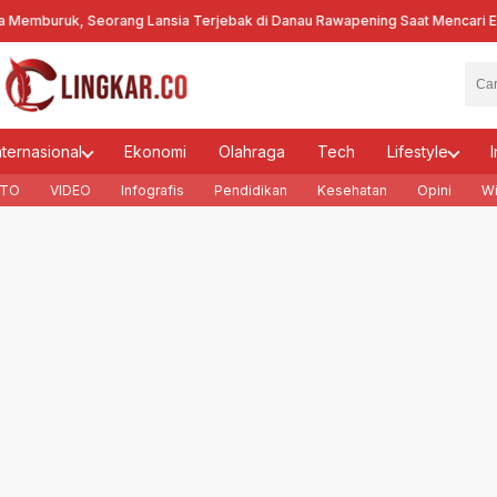
uruk, Seorang Lansia Terjebak di Danau Rawapening Saat Mencari Encen
nternasional
Ekonomi
Olahraga
Tech
Lifestyle
I
TO
VIDEO
Infografis
Pendidikan
Kesehatan
Opini
Wi