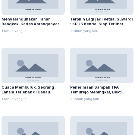
Menyalahgunakan Tanah
Terpilih Lagi jadi Ketua, Suwardi
Bengkok, Kades Karanganyar
: KPUS Kendal Siap Terlibat
Ditangkap Kejari
Suplai Telur untuk MBG
1 tahun yang lalu
1 tahun yang lalu
Cuaca Memburuk, Seorang
Penerimaan Sampah TPA
Lansia Terjebak di Danau
Temurejo Meningkat, Bukti
Rawapening Saat Mencari
Masyarakat Blora Peduli
1 tahun yang lalu
4 tahun yang lalu
Enceng Gondok
Kebersihan