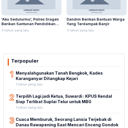
'Aku Sedulurmu', Polres Sragen
Dandim Berikan Bantuan Warga
Berikan Santunan Pendidikan
Yang Terdampak Banjir
Anak Yatim Piatu
4 tahun yang lalu
4 tahun yang lalu
Terpopuler
1
Menyalahgunakan Tanah Bengkok, Kades
Karanganyar Ditangkap Kejari
1 tahun yang lalu
2
Terpilih Lagi jadi Ketua, Suwardi : KPUS Kendal
Siap Terlibat Suplai Telur untuk MBG
1 tahun yang lalu
3
Cuaca Memburuk, Seorang Lansia Terjebak di
Danau Rawapening Saat Mencari Enceng Gondok