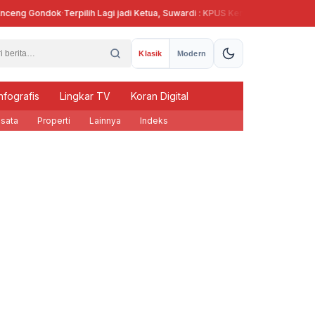
g Gondok
·
Terpilih Lagi jadi Ketua, Suwardi : KPUS Kendal Siap Terlibat Supla
Klasik
Modern
nfografis
Lingkar TV
Koran Digital
sata
Properti
Lainnya
Indeks