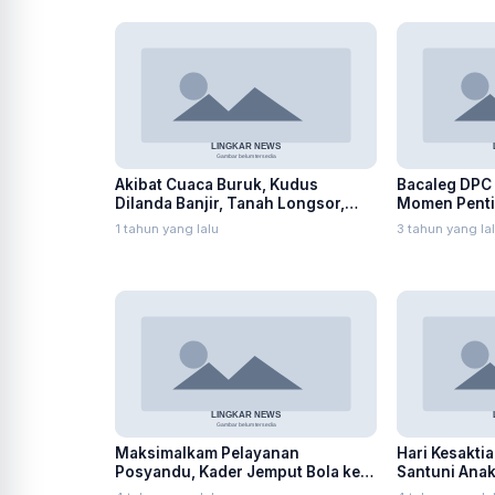
Akibat Cuaca Buruk, Kudus
Bacaleg DPC 
Dilanda Banjir, Tanah Longsor,
Momen Pentin
dan Angin Kencang
1 tahun yang lalu
3 tahun yang la
Maksimalkam Pelayanan
Hari Kesakti
Posyandu, Kader Jemput Bola ke
Santuni Anak
Rumah Warga