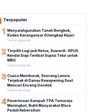
Terpopuler
1
Menyalahgunakan Tanah Bengkok,
Kades Karanganyar Ditangkap Kejari
1 tahun yang lalu
2
Terpilih Lagi jadi Ketua, Suwardi : KPUS
Kendal Siap Terlibat Suplai Telur untuk
MBG
1 tahun yang lalu
3
Cuaca Memburuk, Seorang Lansia
Terjebak di Danau Rawapening Saat
Mencari Enceng Gondok
1 tahun yang lalu
4
Penerimaan Sampah TPA Temurejo
Meningkat, Bukti Masyarakat Blora
Peduli Kebersihan