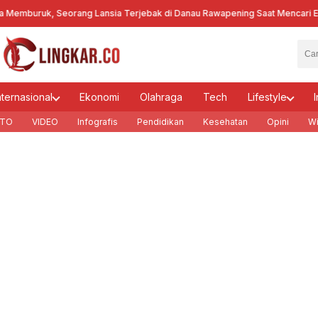
uruk, Seorang Lansia Terjebak di Danau Rawapening Saat Mencari Encen
nternasional
Ekonomi
Olahraga
Tech
Lifestyle
I
TO
VIDEO
Infografis
Pendidikan
Kesehatan
Opini
Wi