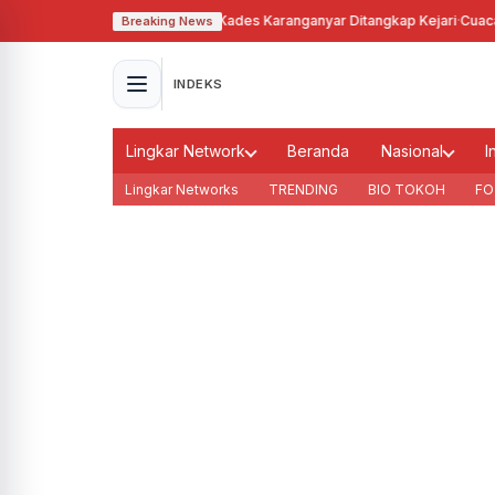
hgunakan Tanah Bengkok, Kades Karanganyar Ditangkap Kejari
·
Cuaca Memb
Breaking News
INDEKS
Lingkar Network
Beranda
Nasional
I
Lingkar Networks
TRENDING
BIO TOKOH
FO