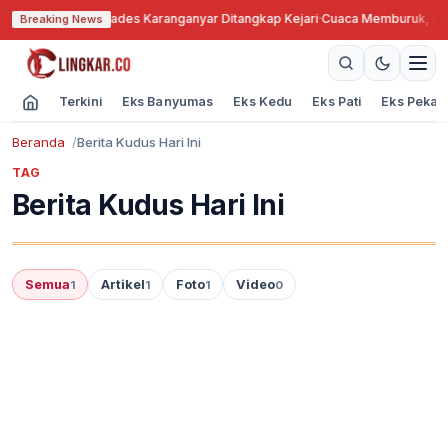
nah Bengkok, Kades Karanganyar Ditangkap Kejari
·
Cuaca Memburuk, Seora
Breaking News
Terkini
Eks Banyumas
Eks Kedu
Eks Pati
Eks Pekal
Beranda
Berita Kudus Hari Ini
TAG
Berita Kudus Hari Ini
Semua
Artikel
Foto
Video
1
1
1
0