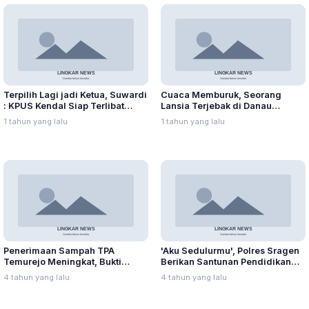
Terpilih Lagi jadi Ketua, Suwardi
Cuaca Memburuk, Seorang
: KPUS Kendal Siap Terlibat
Lansia Terjebak di Danau
Suplai Telur untuk MBG
Rawapening Saat Mencari
1 tahun yang lalu
1 tahun yang lalu
Enceng Gondok
Penerimaan Sampah TPA
'Aku Sedulurmu', Polres Sragen
Temurejo Meningkat, Bukti
Berikan Santunan Pendidikan
Masyarakat Blora Peduli
Anak Yatim Piatu
4 tahun yang lalu
4 tahun yang lalu
Kebersihan