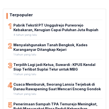
Terpopuler
1
Pabrik Tekstil PT Unggulrejo Purworejo
Kebakaran, Kerugian Capai Puluhan Juta Rupiah
4 tahun yang lalu
2
Menyalahgunakan Tanah Bengkok, Kades
Karanganyar Ditangkap Kejari
1 tahun yang lalu
3
Terpilih Lagi jadi Ketua, Suwardi : KPUS Kendal
Siap Terlibat Suplai Telur untuk MBG
1 tahun yang lalu
4
Cuaca Memburuk, Seorang Lansia Terjebak di
Danau Rawapening Saat Mencari Enceng Gondok
1 tahun yang lalu
5
Penerimaan Sampah TPA Temurejo Meningkat,
Bukti Masyarakat Blora Peduli Kebersihan