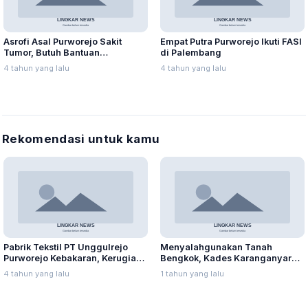
Asrofi Asal Purworejo Sakit
Empat Putra Purworejo Ikuti FASI
Tumor, Butuh Bantuan
di Palembang
Penanganan Khusus
4 tahun yang lalu
4 tahun yang lalu
Rekomendasi untuk kamu
Pabrik Tekstil PT Unggulrejo
Menyalahgunakan Tanah
Purworejo Kebakaran, Kerugian
Bengkok, Kades Karanganyar
Capai Puluhan Juta Rupiah
Ditangkap Kejari
4 tahun yang lalu
1 tahun yang lalu