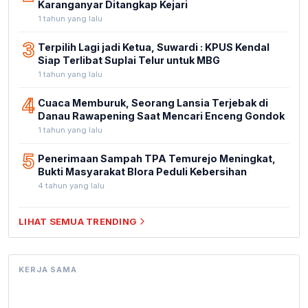
Karanganyar Ditangkap Kejari
1 tahun yang lalu
3
Terpilih Lagi jadi Ketua, Suwardi : KPUS Kendal
Siap Terlibat Suplai Telur untuk MBG
1 tahun yang lalu
4
Cuaca Memburuk, Seorang Lansia Terjebak di
Danau Rawapening Saat Mencari Enceng Gondok
1 tahun yang lalu
5
Penerimaan Sampah TPA Temurejo Meningkat,
Bukti Masyarakat Blora Peduli Kebersihan
4 tahun yang lalu
LIHAT SEMUA TRENDING
KERJA SAMA