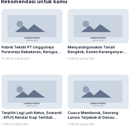
Rekomendasi untuk kamu
Pabrik Tekstil PT Unggulrejo
Menyalahgunakan Tanah
Purworejo Kebakaran, Kerugian
Bengkok, Kades Karanganyar
Capai Puluhan Juta Rupiah
Ditangkap Kejari
4 tahun yang lalu
1 tahun yang lalu
Terpilih Lagi jadi Ketua, Suwardi
Cuaca Memburuk, Seorang
: KPUS Kendal Siap Terlibat
Lansia Terjebak di Danau
Suplai Telur untuk MBG
Rawapening Saat Mencari
1 tahun yang lalu
1 tahun yang lalu
Enceng Gondok