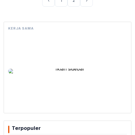
‹
1
2
›
KERJA SAMA
Terpopuler