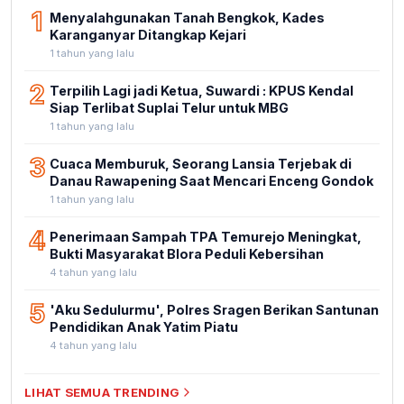
1
Menyalahgunakan Tanah Bengkok, Kades
Karanganyar Ditangkap Kejari
1 tahun yang lalu
2
Terpilih Lagi jadi Ketua, Suwardi : KPUS Kendal
Siap Terlibat Suplai Telur untuk MBG
1 tahun yang lalu
3
Cuaca Memburuk, Seorang Lansia Terjebak di
Danau Rawapening Saat Mencari Enceng Gondok
1 tahun yang lalu
4
Penerimaan Sampah TPA Temurejo Meningkat,
Bukti Masyarakat Blora Peduli Kebersihan
4 tahun yang lalu
5
'Aku Sedulurmu', Polres Sragen Berikan Santunan
Pendidikan Anak Yatim Piatu
4 tahun yang lalu
LIHAT SEMUA TRENDING