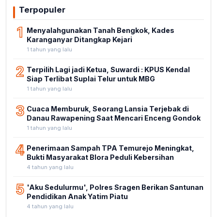
Terpopuler
1
Menyalahgunakan Tanah Bengkok, Kades
Karanganyar Ditangkap Kejari
1 tahun yang lalu
2
Terpilih Lagi jadi Ketua, Suwardi : KPUS Kendal
Siap Terlibat Suplai Telur untuk MBG
1 tahun yang lalu
3
Cuaca Memburuk, Seorang Lansia Terjebak di
Danau Rawapening Saat Mencari Enceng Gondok
1 tahun yang lalu
4
Penerimaan Sampah TPA Temurejo Meningkat,
Bukti Masyarakat Blora Peduli Kebersihan
4 tahun yang lalu
5
'Aku Sedulurmu', Polres Sragen Berikan Santunan
Pendidikan Anak Yatim Piatu
4 tahun yang lalu