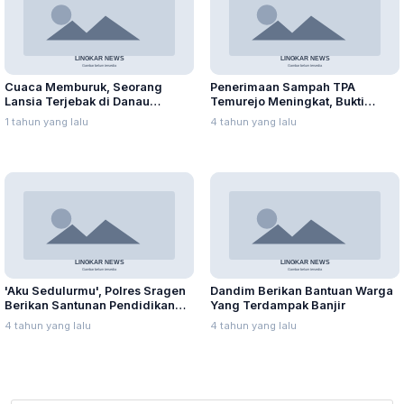
Cuaca Memburuk, Seorang
Penerimaan Sampah TPA
Lansia Terjebak di Danau
Temurejo Meningkat, Bukti
Rawapening Saat Mencari
Masyarakat Blora Peduli
1 tahun yang lalu
4 tahun yang lalu
Enceng Gondok
Kebersihan
'Aku Sedulurmu', Polres Sragen
Dandim Berikan Bantuan Warga
Berikan Santunan Pendidikan
Yang Terdampak Banjir
Anak Yatim Piatu
4 tahun yang lalu
4 tahun yang lalu