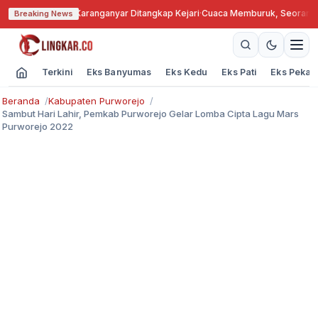
kok, Kades Karanganyar Ditangkap Kejari
·
Cuaca Memburuk, Seorang Lansi
Breaking News
Terkini
Eks Banyumas
Eks Kedu
Eks Pati
Eks Pekal
Beranda
Kabupaten Purworejo
Sambut Hari Lahir, Pemkab Purworejo Gelar Lomba Cipta Lagu Mars
Purworejo 2022