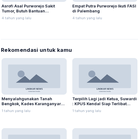
Asrofi Asal Purworejo Sakit
Empat Putra Purworejo Ikuti FASI
Tumor, Butuh Bantuan
di Palembang
Penanganan Khusus
4 tahun yang lalu
4 tahun yang lalu
Rekomendasi untuk kamu
Menyalahgunakan Tanah
Terpilih Lagi jadi Ketua, Suwardi
Bengkok, Kades Karanganyar
: KPUS Kendal Siap Terlibat
Ditangkap Kejari
Suplai Telur untuk MBG
1 tahun yang lalu
1 tahun yang lalu