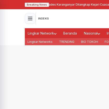
lahgunakan Tanah Bengkok, Kades Karanganyar Ditangkap Kejari
·
Cuaca Me
Breaking News
INDEKS
Lingkar Network
Beranda
Nasional
I
Lingkar Networks
TRENDING
BIO TOKOH
FO