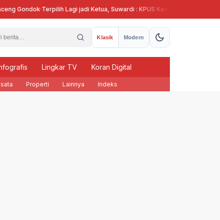
eng Gondok
·
Terpilih Lagi jadi Ketua, Suwardi : KPUS Kendal Siap Terlibat Sup
Klasik
Modern
nfografis
Lingkar TV
Koran Digital
sata
Properti
Lainnya
Indeks