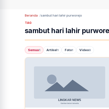
Beranda
sambut hari lahir purworejo
TAG
sambut hari lahir purwore
Semua
Artikel
Foto
Video
1
1
1
0