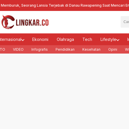
mburuk, Seorang Lansia Terjebak di Danau Rawapening Saat Mencari Enc
nternasional
Ekonomi
Olahraga
Tech
Lifestyle
I
TO
VIDEO
Infografis
Pendidikan
Kesehatan
Opini
Wi