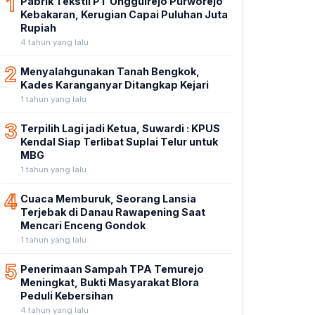
1
Pabrik Tekstil PT Unggulrejo Purworejo
Kebakaran, Kerugian Capai Puluhan Juta
Rupiah
4 tahun yang lalu
2
Menyalahgunakan Tanah Bengkok,
Kades Karanganyar Ditangkap Kejari
1 tahun yang lalu
3
Terpilih Lagi jadi Ketua, Suwardi : KPUS
Kendal Siap Terlibat Suplai Telur untuk
MBG
1 tahun yang lalu
4
Cuaca Memburuk, Seorang Lansia
Terjebak di Danau Rawapening Saat
Mencari Enceng Gondok
1 tahun yang lalu
5
Penerimaan Sampah TPA Temurejo
Meningkat, Bukti Masyarakat Blora
Peduli Kebersihan
4 tahun yang lalu