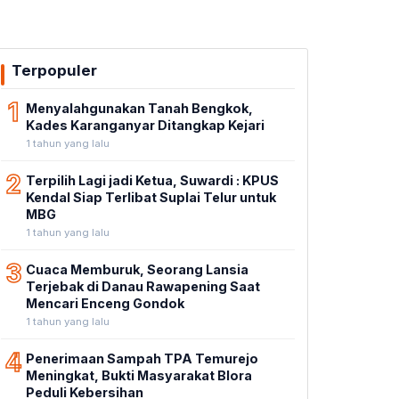
Terpopuler
1
Menyalahgunakan Tanah Bengkok,
Kades Karanganyar Ditangkap Kejari
1 tahun yang lalu
2
Terpilih Lagi jadi Ketua, Suwardi : KPUS
Kendal Siap Terlibat Suplai Telur untuk
MBG
1 tahun yang lalu
3
Cuaca Memburuk, Seorang Lansia
Terjebak di Danau Rawapening Saat
Mencari Enceng Gondok
1 tahun yang lalu
4
Penerimaan Sampah TPA Temurejo
Meningkat, Bukti Masyarakat Blora
Peduli Kebersihan