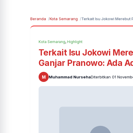
Beranda
Kota Semarang
Terkait Isu Jokowi Merebut
Kota Semarang
,
Highlight
Terkait Isu Jokowi Mere
Ganjar Pranowo: Ada 
M
Muhammad Nurseha
Diterbitkan 01 Novemb