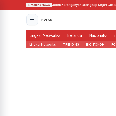
hgunakan Tanah Bengkok, Kades Karanganyar Ditangkap Kejari
·
Cuaca Memb
Breaking News
INDEKS
Lingkar Network
Beranda
Nasional
I
Lingkar Networks
TRENDING
BIO TOKOH
FO