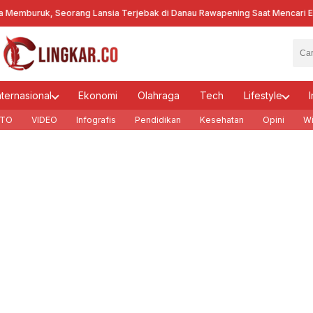
uruk, Seorang Lansia Terjebak di Danau Rawapening Saat Mencari Encen
nternasional
Ekonomi
Olahraga
Tech
Lifestyle
I
TO
VIDEO
Infografis
Pendidikan
Kesehatan
Opini
Wi