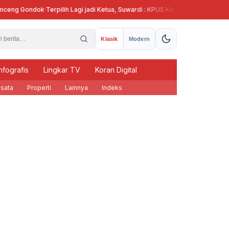
g Gondok
·
Terpilih Lagi jadi Ketua, Suwardi : KPUS Kendal Siap Terlibat Supla
Klasik
Modern
nfografis
Lingkar TV
Koran Digital
sata
Properti
Lainnya
Indeks