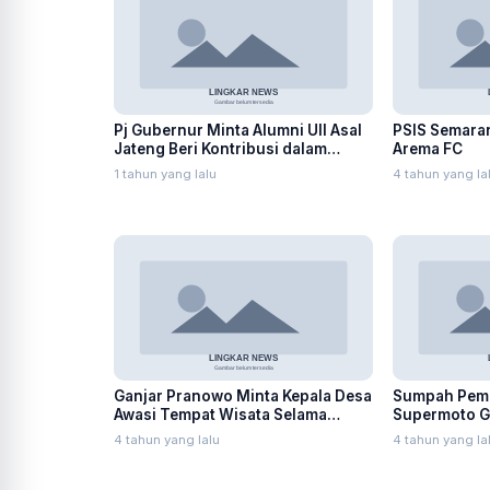
Pj Gubernur Minta Alumni UII Asal
PSIS Semara
Jateng Beri Kontribusi dalam
Arema FC
Pembangunan Daerah
1 tahun yang lalu
4 tahun yang la
Ganjar Pranowo Minta Kepala Desa
Sumpah Pemu
Awasi Tempat Wisata Selama
Supermoto G
Nataru
Tabur Benih 
4 tahun yang lalu
4 tahun yang la