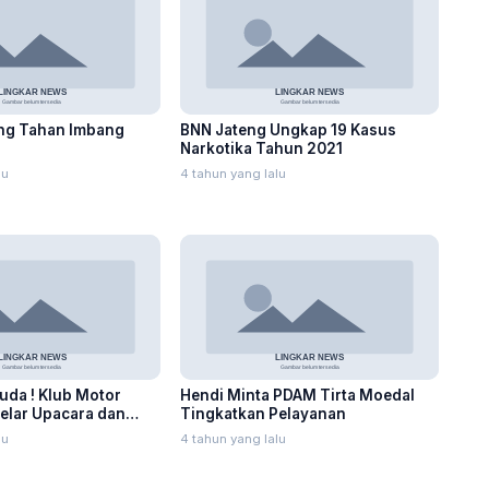
ng Tahan Imbang
BNN Jateng Ungkap 19 Kasus
Narkotika Tahun 2021
lu
4 tahun yang lalu
da ! Klub Motor
Hendi Minta PDAM Tirta Moedal
elar Upacara dan
Tingkatkan Pelayanan
Ikan
lu
4 tahun yang lalu