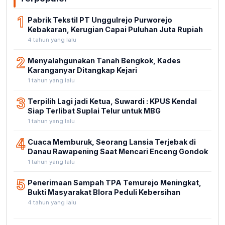
1
Pabrik Tekstil PT Unggulrejo Purworejo
Kebakaran, Kerugian Capai Puluhan Juta Rupiah
4 tahun yang lalu
2
Menyalahgunakan Tanah Bengkok, Kades
Karanganyar Ditangkap Kejari
1 tahun yang lalu
3
Terpilih Lagi jadi Ketua, Suwardi : KPUS Kendal
Siap Terlibat Suplai Telur untuk MBG
1 tahun yang lalu
4
Cuaca Memburuk, Seorang Lansia Terjebak di
Danau Rawapening Saat Mencari Enceng Gondok
1 tahun yang lalu
5
Penerimaan Sampah TPA Temurejo Meningkat,
Bukti Masyarakat Blora Peduli Kebersihan
4 tahun yang lalu