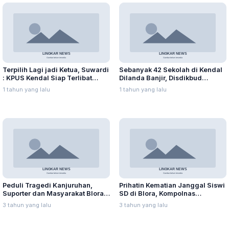
Terpilih Lagi jadi Ketua, Suwardi
Sebanyak 42 Sekolah di Kendal
: KPUS Kendal Siap Terlibat
Dilanda Banjir, Disdikbud
Suplai Telur untuk MBG
Liburkan Sekolah di Jalur
1 tahun yang lalu
1 tahun yang lalu
Pantura
Peduli Tragedi Kanjuruhan,
Prihatin Kematian Janggal Siswi
Suporter dan Masyarakat Blora
SD di Blora, Kompolnas
Gelar Doa di Stadion Kridosono
Singgung Dasar Hukum Polisi
3 tahun yang lalu
3 tahun yang lalu
Perlu Lakukan Autopsi