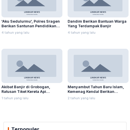
'Aku Sedulurmu', Polres Sragen
Dandim Berikan Bantuan Warga
Berikan Santunan Pendidikan
Yang Terdampak Banjir
Anak Yatim Piatu
4 tahun yang lalu
4 tahun yang lalu
Akibat Banjir di Grobogan,
Menyambut Tahun Baru Islam,
Ratusan Tiket Kereta Api
Kemenag Kendal Berikan
Dibatalkan Calon Penumpang
Santunan kepada 240 Anak
1 tahun yang lalu
2 tahun yang lalu
Yatim Piatu
Terpopuler