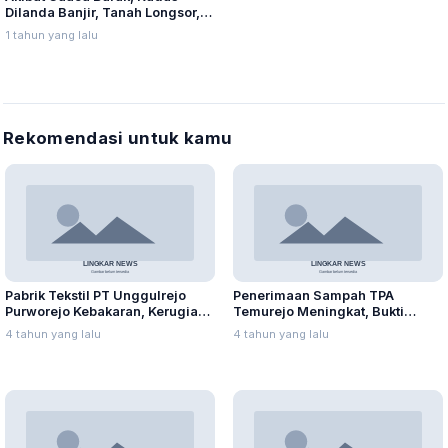
Dilanda Banjir, Tanah Longsor,
dan Angin Kencang
1 tahun yang lalu
Rekomendasi untuk kamu
Pabrik Tekstil PT Unggulrejo
Penerimaan Sampah TPA
Purworejo Kebakaran, Kerugian
Temurejo Meningkat, Bukti
Capai Puluhan Juta Rupiah
Masyarakat Blora Peduli
4 tahun yang lalu
4 tahun yang lalu
Kebersihan