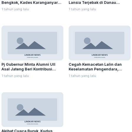
Bengkok, Kades Karanganyar
Lansia Terjebak di Danau
Ditangkap Kejari
Rawapening Saat Mencari
1 tahun yang lalu
1 tahun yang lalu
Enceng Gondok
Pj Gubernur Minta Alumni UII
Cegah Kemacetan Lalin dan
Asal Jateng Beri Kontribusi
Keselamatan Pengendara,
dalam Pembangunan Daerah
Polres Batang Batasi Truk
1 tahun yang lalu
1 tahun yang lalu
Sumbu Tiga Melintas di Pantura
Akibat Cuaca Buruk, Kudus