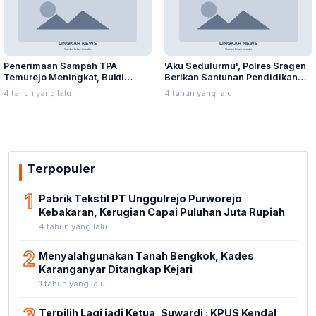
Penerimaan Sampah TPA
'Aku Sedulurmu', Polres Sragen
Temurejo Meningkat, Bukti
Berikan Santunan Pendidikan
Masyarakat Blora Peduli
Anak Yatim Piatu
4 tahun yang lalu
4 tahun yang lalu
Kebersihan
Terpopuler
1
Pabrik Tekstil PT Unggulrejo Purworejo
Kebakaran, Kerugian Capai Puluhan Juta Rupiah
4 tahun yang lalu
2
Menyalahgunakan Tanah Bengkok, Kades
Karanganyar Ditangkap Kejari
1 tahun yang lalu
Terpilih Lagi jadi Ketua, Suwardi : KPUS Kendal