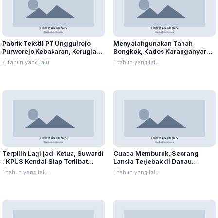
Pabrik Tekstil PT Unggulrejo
Menyalahgunakan Tanah
Purworejo Kebakaran, Kerugian
Bengkok, Kades Karanganyar
Capai Puluhan Juta Rupiah
Ditangkap Kejari
4 tahun yang lalu
1 tahun yang lalu
Terpilih Lagi jadi Ketua, Suwardi
Cuaca Memburuk, Seorang
: KPUS Kendal Siap Terlibat
Lansia Terjebak di Danau
Suplai Telur untuk MBG
Rawapening Saat Mencari
1 tahun yang lalu
1 tahun yang lalu
Enceng Gondok