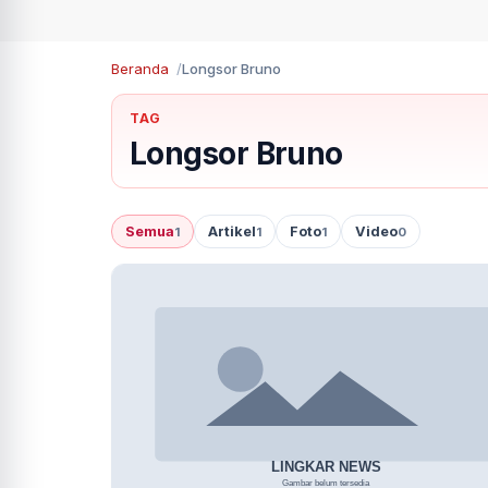
Beranda
Longsor Bruno
TAG
Longsor Bruno
Semua
Artikel
Foto
Video
1
1
1
0