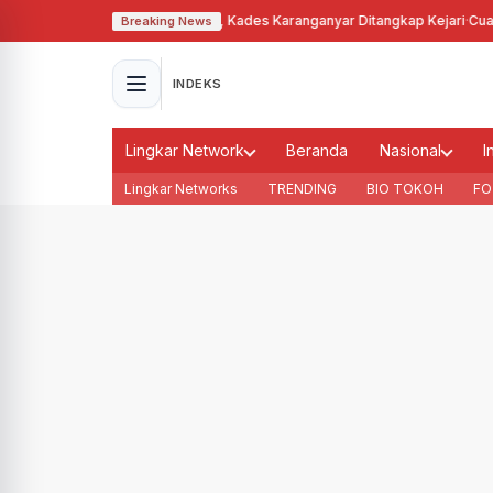
yalahgunakan Tanah Bengkok, Kades Karanganyar Ditangkap Kejari
·
Cuaca 
Breaking News
INDEKS
Lingkar Network
Beranda
Nasional
I
Lingkar Networks
TRENDING
BIO TOKOH
FO