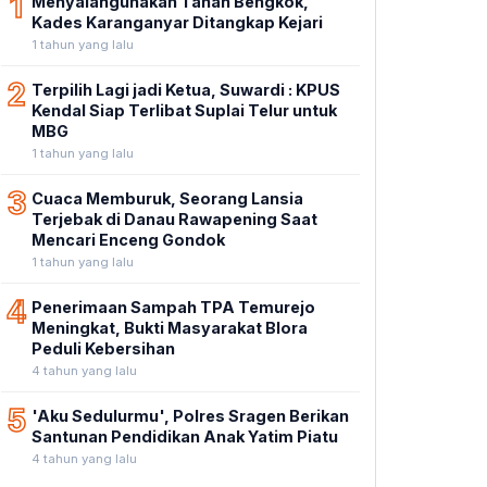
1
Menyalahgunakan Tanah Bengkok,
Kades Karanganyar Ditangkap Kejari
1 tahun yang lalu
2
Terpilih Lagi jadi Ketua, Suwardi : KPUS
Kendal Siap Terlibat Suplai Telur untuk
MBG
1 tahun yang lalu
3
Cuaca Memburuk, Seorang Lansia
Terjebak di Danau Rawapening Saat
Mencari Enceng Gondok
1 tahun yang lalu
4
Penerimaan Sampah TPA Temurejo
Meningkat, Bukti Masyarakat Blora
Peduli Kebersihan
4 tahun yang lalu
5
'Aku Sedulurmu', Polres Sragen Berikan
Santunan Pendidikan Anak Yatim Piatu
4 tahun yang lalu