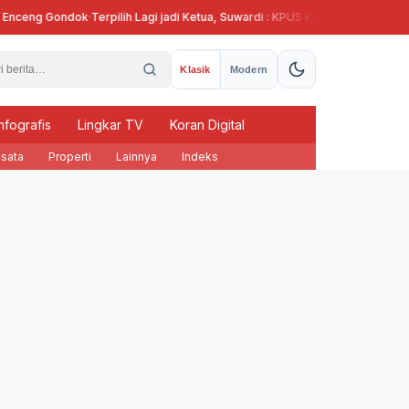
nceng Gondok
·
Terpilih Lagi jadi Ketua, Suwardi : KPUS Kendal Siap Terlibat 
Klasik
Modern
nfografis
Lingkar TV
Koran Digital
sata
Properti
Lainnya
Indeks