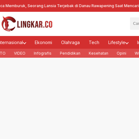
Memburuk, Seorang Lansia Terjebak di Danau Rawapening Saat Mencari E
nternasional
Ekonomi
Olahraga
Tech
Lifestyle
I
TO
VIDEO
Infografis
Pendidikan
Kesehatan
Opini
Wi