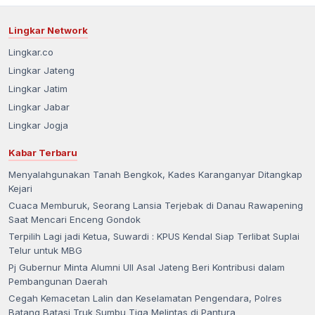
Lingkar Network
Lingkar.co
Lingkar Jateng
Lingkar Jatim
Lingkar Jabar
Lingkar Jogja
Kabar Terbaru
Menyalahgunakan Tanah Bengkok, Kades Karanganyar Ditangkap
Kejari
Cuaca Memburuk, Seorang Lansia Terjebak di Danau Rawapening
Saat Mencari Enceng Gondok
Terpilih Lagi jadi Ketua, Suwardi : KPUS Kendal Siap Terlibat Suplai
Telur untuk MBG
Pj Gubernur Minta Alumni UII Asal Jateng Beri Kontribusi dalam
Pembangunan Daerah
Cegah Kemacetan Lalin dan Keselamatan Pengendara, Polres
Batang Batasi Truk Sumbu Tiga Melintas di Pantura