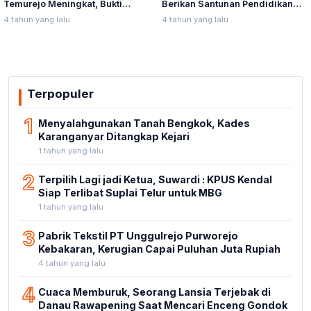
Temurejo Meningkat, Bukti
Berikan Santunan Pendidikan
Masyarakat Blora Peduli
Anak Yatim Piatu
4 tahun yang lalu
4 tahun yang lalu
Kebersihan
Terpopuler
1
Menyalahgunakan Tanah Bengkok, Kades
Karanganyar Ditangkap Kejari
1 tahun yang lalu
2
Terpilih Lagi jadi Ketua, Suwardi : KPUS Kendal
Siap Terlibat Suplai Telur untuk MBG
1 tahun yang lalu
3
Pabrik Tekstil PT Unggulrejo Purworejo
Kebakaran, Kerugian Capai Puluhan Juta Rupiah
4 tahun yang lalu
4
Cuaca Memburuk, Seorang Lansia Terjebak di
Danau Rawapening Saat Mencari Enceng Gondok