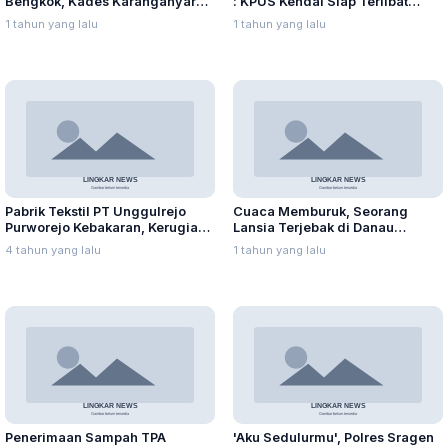
Bengkok, Kades Karanganyar
: KPUS Kendal Siap Terlibat
Ditangkap Kejari
Suplai Telur untuk MBG
1 tahun yang lalu
1 tahun yang lalu
Pabrik Tekstil PT Unggulrejo
Cuaca Memburuk, Seorang
Purworejo Kebakaran, Kerugian
Lansia Terjebak di Danau
Capai Puluhan Juta Rupiah
Rawapening Saat Mencari
4 tahun yang lalu
1 tahun yang lalu
Enceng Gondok
Penerimaan Sampah TPA
'Aku Sedulurmu', Polres Sragen