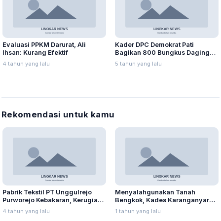
Evaluasi PPKM Darurat, Ali
Kader DPC Demokrat Pati
Ihsan: Kurang Efektif
Bagikan 800 Bungkus Daging
Kurban Bagi Warga Isoman
4 tahun yang lalu
5 tahun yang lalu
Rekomendasi untuk kamu
Pabrik Tekstil PT Unggulrejo
Menyalahgunakan Tanah
Purworejo Kebakaran, Kerugian
Bengkok, Kades Karanganyar
Capai Puluhan Juta Rupiah
Ditangkap Kejari
4 tahun yang lalu
1 tahun yang lalu