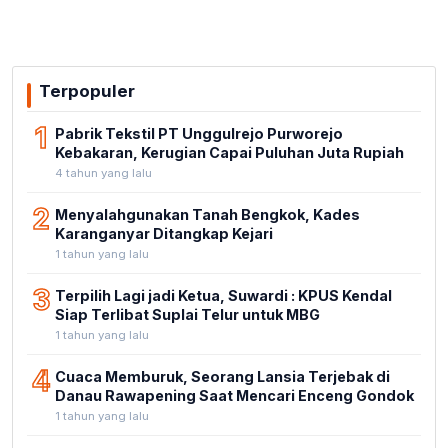
Terpopuler
1
Pabrik Tekstil PT Unggulrejo Purworejo
Kebakaran, Kerugian Capai Puluhan Juta Rupiah
4 tahun yang lalu
2
Menyalahgunakan Tanah Bengkok, Kades
Karanganyar Ditangkap Kejari
1 tahun yang lalu
3
Terpilih Lagi jadi Ketua, Suwardi : KPUS Kendal
Siap Terlibat Suplai Telur untuk MBG
1 tahun yang lalu
4
Cuaca Memburuk, Seorang Lansia Terjebak di
Danau Rawapening Saat Mencari Enceng Gondok
1 tahun yang lalu