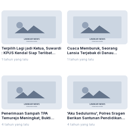
Terpilih Lagi jadi Ketua, Suwardi
Cuaca Memburuk, Seorang
: KPUS Kendal Siap Terlibat
Lansia Terjebak di Danau
Suplai Telur untuk MBG
Rawapening Saat Mencari
1 tahun yang lalu
1 tahun yang lalu
Enceng Gondok
Penerimaan Sampah TPA
'Aku Sedulurmu', Polres Sragen
Temurejo Meningkat, Bukti
Berikan Santunan Pendidikan
Masyarakat Blora Peduli
Anak Yatim Piatu
4 tahun yang lalu
4 tahun yang lalu
Kebersihan