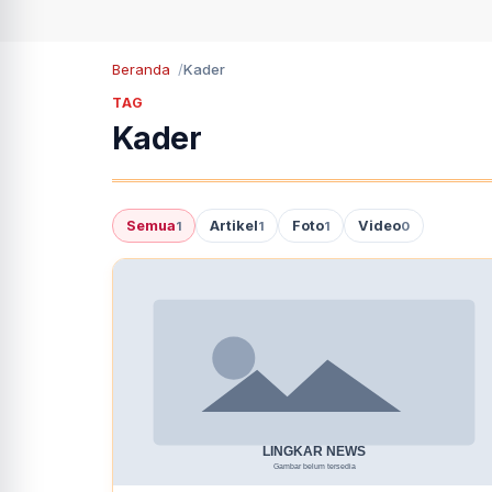
Beranda
Kader
TAG
Kader
Semua
Artikel
Foto
Video
1
1
1
0