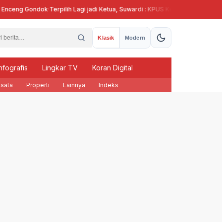
ceng Gondok
·
Terpilih Lagi jadi Ketua, Suwardi : KPUS Kendal Siap Terlibat Su
Klasik
Modern
nfografis
Lingkar TV
Koran Digital
sata
Properti
Lainnya
Indeks