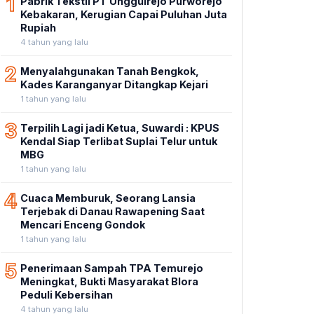
1
Pabrik Tekstil PT Unggulrejo Purworejo
Kebakaran, Kerugian Capai Puluhan Juta
Rupiah
4 tahun yang lalu
2
Menyalahgunakan Tanah Bengkok,
Kades Karanganyar Ditangkap Kejari
1 tahun yang lalu
3
Terpilih Lagi jadi Ketua, Suwardi : KPUS
Kendal Siap Terlibat Suplai Telur untuk
MBG
1 tahun yang lalu
4
Cuaca Memburuk, Seorang Lansia
Terjebak di Danau Rawapening Saat
Mencari Enceng Gondok
1 tahun yang lalu
5
Penerimaan Sampah TPA Temurejo
Meningkat, Bukti Masyarakat Blora
Peduli Kebersihan
4 tahun yang lalu