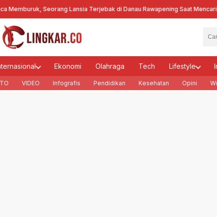
emburuk, Seorang Lansia Terjebak di Danau Rawapening Saat Mencari En
nternasional
Ekonomi
Olahraga
Tech
Lifestyle
I
TO
VIDEO
Infografis
Pendidikan
Kesehatan
Opini
Wi