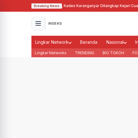
alahgunakan Tanah Bengkok, Kades Karanganyar Ditangkap Kejari
·
Cuaca M
Breaking News
INDEKS
Lingkar Network
Beranda
Nasional
I
Lingkar Networks
TRENDING
BIO TOKOH
FO