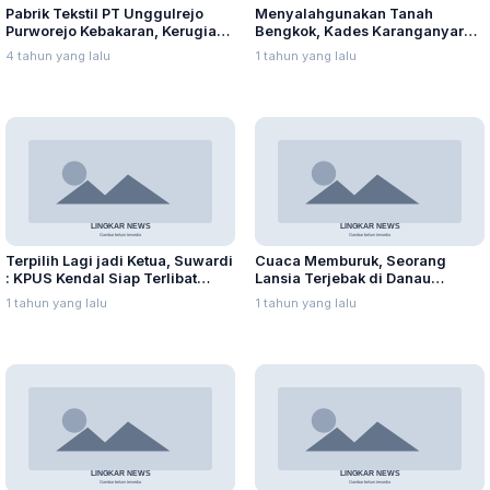
Pabrik Tekstil PT Unggulrejo
Menyalahgunakan Tanah
Purworejo Kebakaran, Kerugian
Bengkok, Kades Karanganyar
Capai Puluhan Juta Rupiah
Ditangkap Kejari
4 tahun yang lalu
1 tahun yang lalu
Terpilih Lagi jadi Ketua, Suwardi
Cuaca Memburuk, Seorang
: KPUS Kendal Siap Terlibat
Lansia Terjebak di Danau
Suplai Telur untuk MBG
Rawapening Saat Mencari
1 tahun yang lalu
1 tahun yang lalu
Enceng Gondok