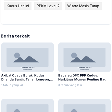
Kudus Hari Ini
PPKM Level 2
Wisata Masih Tutup
Berita terkait
Akibat Cuaca Buruk, Kudus
Bacaleg DPC PPP Kudus:
Dilanda Banjir, Tanah Longsor,
Harkitnas Momen Penting Bagi
dan Angin Kencang
Milenial
1 tahun yang lalu
3 tahun yang lalu