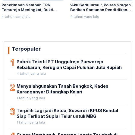
Penerimaan Sampah TPA
'Aku Sedulurmu', Polres Sragen
Temurejo Meningkat, Bukti
Berikan Santunan Pendidikan
Masyarakat Blora Peduli
Anak Yatim Piatu
4 tahun yang lalu
4 tahun yang lalu
Kebersihan
Terpopuler
1
Pabrik Tekstil PT Unggulrejo Purworejo
Kebakaran, Kerugian Capai Puluhan Juta Rupiah
4 tahun yang lalu
2
Menyalahgunakan Tanah Bengkok, Kades
Karanganyar Ditangkap Kejari
1 tahun yang lalu
3
Terpilih Lagi jadi Ketua, Suwardi : KPUS Kendal
Siap Terlibat Suplai Telur untuk MBG
1 tahun yang lalu
Cuaca Memburuk, Seorang Lansia Terjebak di