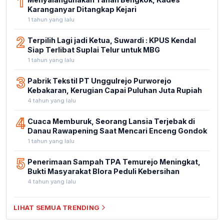
1
Karanganyar Ditangkap Kejari
1 tahun yang lalu
2
Terpilih Lagi jadi Ketua, Suwardi : KPUS Kendal
Siap Terlibat Suplai Telur untuk MBG
1 tahun yang lalu
3
Pabrik Tekstil PT Unggulrejo Purworejo
Kebakaran, Kerugian Capai Puluhan Juta Rupiah
4 tahun yang lalu
4
Cuaca Memburuk, Seorang Lansia Terjebak di
Danau Rawapening Saat Mencari Enceng Gondok
1 tahun yang lalu
5
Penerimaan Sampah TPA Temurejo Meningkat,
Bukti Masyarakat Blora Peduli Kebersihan
4 tahun yang lalu
LIHAT SEMUA TRENDING