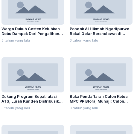
Warga Dukuh Gosten Keluhkan
Pondok Al Hikmah Ngadipurwo
Debu Dampak Dari Pengalihan
Bakal Gelar Bersholawat di
Jalur Alternatif Pembangunan
Malam 17 Agustus
3 tahun yang lalu
3 tahun yang lalu
Jembatan Badong
Dukung Program Bupati atasi
Buka Pendaftaran Calon Ketua
ATS, Lurah Kunden Distribusikan
MPC PP Blora, Munaji: Calon
Bantuan untuk Warganya
Harus Bersaing Secara Sehat
3 tahun yang lalu
3 tahun yang lalu