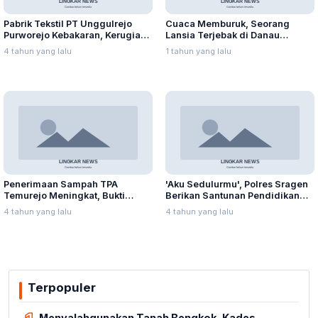
Pabrik Tekstil PT Unggulrejo
Cuaca Memburuk, Seorang
Purworejo Kebakaran, Kerugian
Lansia Terjebak di Danau
Capai Puluhan Juta Rupiah
Rawapening Saat Mencari
4 tahun yang lalu
1 tahun yang lalu
Enceng Gondok
Penerimaan Sampah TPA
'Aku Sedulurmu', Polres Sragen
Temurejo Meningkat, Bukti
Berikan Santunan Pendidikan
Masyarakat Blora Peduli
Anak Yatim Piatu
4 tahun yang lalu
4 tahun yang lalu
Kebersihan
Terpopuler
Menyalahgunakan Tanah Bengkok, Kades