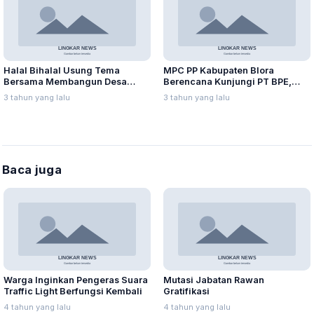
Halal Bihalal Usung Tema
MPC PP Kabupaten Blora
Bersama Membangun Desa
Berencana Kunjungi PT BPE,
Bermartabat, Berikut Pesan
Munaji: Silaturahmi
3 tahun yang lalu
3 tahun yang lalu
Ketua BPD Banjarejo
Baca juga
Warga Inginkan Pengeras Suara
Mutasi Jabatan Rawan
Traffic Light Berfungsi Kembali
Gratifikasi
4 tahun yang lalu
4 tahun yang lalu