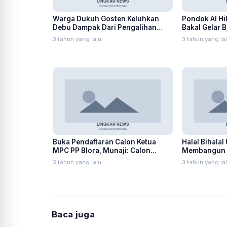
Warga Dukuh Gosten Keluhkan
Pondok Al H
Debu Dampak Dari Pengalihan
Bakal Gelar 
Jalur Alternatif Pembangunan
17 Agustus
3 tahun yang lalu
3 tahun yang la
Jembatan Badong
Buka Pendaftaran Calon Ketua
Halal Bihala
MPC PP Blora, Munaji: Calon
Membangun D
Harus Bersaing Secara Sehat
Berikut Pesa
3 tahun yang lalu
3 tahun yang la
Banjarejo
Baca juga