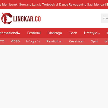
uruk, Seorang Lansia Terjebak di Danau Rawapening Saat Mencari Encen
nternasional
Ekonomi
Olahraga
Tech
Lifestyle
I
TO
VIDEO
Infografis
Pendidikan
Kesehatan
Opini
Wi