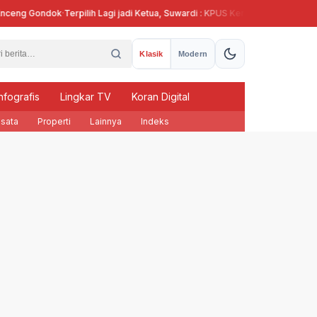
g Gondok
·
Terpilih Lagi jadi Ketua, Suwardi : KPUS Kendal Siap Terlibat Supla
Klasik
Modern
nfografis
Lingkar TV
Koran Digital
sata
Properti
Lainnya
Indeks