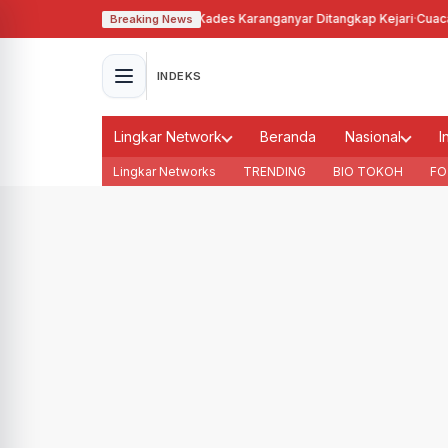
hgunakan Tanah Bengkok, Kades Karanganyar Ditangkap Kejari
·
Cuaca Memb
Breaking News
INDEKS
Lingkar Network
Beranda
Nasional
I
Lingkar Networks
TRENDING
BIO TOKOH
FO