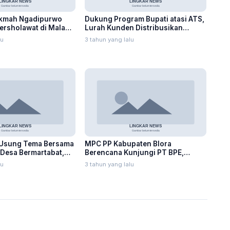
ikmah Ngadipurwo
Dukung Program Bupati atasi ATS,
Bersholawat di Malam
Lurah Kunden Distribusikan
Bantuan untuk Warganya
lu
3 tahun yang lalu
l Usung Tema Bersama
MPC PP Kabupaten Blora
esa Bermartabat,
Berencana Kunjungi PT BPE,
n Ketua BPD
Munaji: Silaturahmi
lu
3 tahun yang lalu