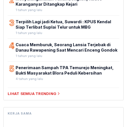
2
Karanganyar Ditangkap Kejari
1 tahun yang lalu
3
Terpilih Lagi jadi Ketua, Suwardi : KPUS Kendal
Siap Terlibat Suplai Telur untuk MBG
1 tahun yang lalu
4
Cuaca Memburuk, Seorang Lansia Terjebak di
Danau Rawapening Saat Mencari Enceng Gondok
1 tahun yang lalu
5
Penerimaan Sampah TPA Temurejo Meningkat,
Bukti Masyarakat Blora Peduli Kebersihan
4 tahun yang lalu
LIHAT SEMUA TRENDING
KERJA SAMA