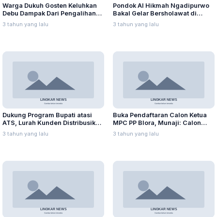
Warga Dukuh Gosten Keluhkan
Pondok Al Hikmah Ngadipurwo
Debu Dampak Dari Pengalihan
Bakal Gelar Bersholawat di
Jalur Alternatif Pembangunan
Malam 17 Agustus
3 tahun yang lalu
3 tahun yang lalu
Jembatan Badong
Dukung Program Bupati atasi
Buka Pendaftaran Calon Ketua
ATS, Lurah Kunden Distribusikan
MPC PP Blora, Munaji: Calon
Bantuan untuk Warganya
Harus Bersaing Secara Sehat
3 tahun yang lalu
3 tahun yang lalu