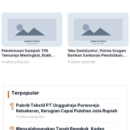
Penerimaan Sampah TPA
'Aku Sedulurmu', Polres Sragen
Temurejo Meningkat, Bukti
Berikan Santunan Pendidikan
Masyarakat Blora Peduli
Anak Yatim Piatu
4 tahun yang lalu
4 tahun yang lalu
Kebersihan
Terpopuler
1
Pabrik Tekstil PT Unggulrejo Purworejo
Kebakaran, Kerugian Capai Puluhan Juta Rupiah
4 tahun yang lalu
Menyalahgunakan Tanah Bengkok, Kades