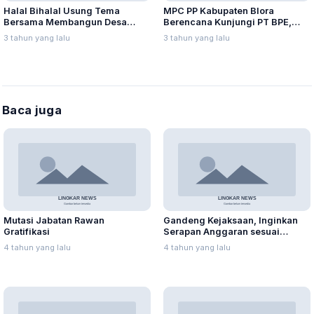
Halal Bihalal Usung Tema
MPC PP Kabupaten Blora
Bersama Membangun Desa
Berencana Kunjungi PT BPE,
Bermartabat, Berikut Pesan
Munaji: Silaturahmi
3 tahun yang lalu
3 tahun yang lalu
Ketua BPD Banjarejo
Baca juga
Mutasi Jabatan Rawan
Gandeng Kejaksaan, Inginkan
Gratifikasi
Serapan Anggaran sesuai
Aturan
4 tahun yang lalu
4 tahun yang lalu