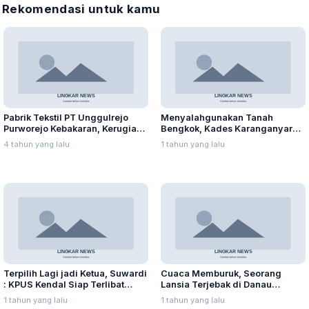
Rekomendasi untuk kamu
Pabrik Tekstil PT Unggulrejo
Menyalahgunakan Tanah
Purworejo Kebakaran, Kerugian
Bengkok, Kades Karanganyar
Capai Puluhan Juta Rupiah
Ditangkap Kejari
4 tahun yang lalu
1 tahun yang lalu
Terpilih Lagi jadi Ketua, Suwardi
Cuaca Memburuk, Seorang
: KPUS Kendal Siap Terlibat
Lansia Terjebak di Danau
Suplai Telur untuk MBG
Rawapening Saat Mencari
1 tahun yang lalu
1 tahun yang lalu
Enceng Gondok