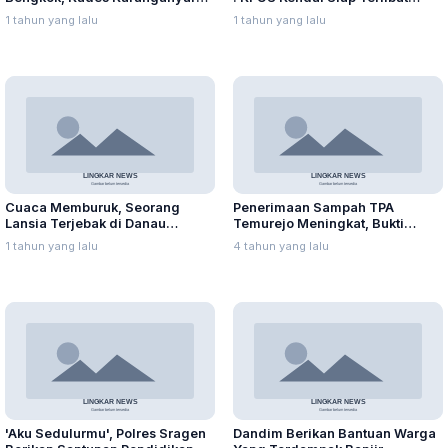
Ditangkap Kejari
Suplai Telur untuk MBG
1 tahun yang lalu
1 tahun yang lalu
Cuaca Memburuk, Seorang
Penerimaan Sampah TPA
Lansia Terjebak di Danau
Temurejo Meningkat, Bukti
Rawapening Saat Mencari
Masyarakat Blora Peduli
1 tahun yang lalu
4 tahun yang lalu
Enceng Gondok
Kebersihan
'Aku Sedulurmu', Polres Sragen
Dandim Berikan Bantuan Warga