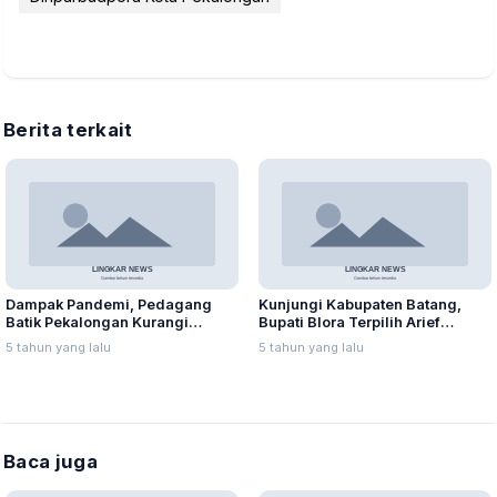
Berita terkait
Dampak Pandemi, Pedagang
Kunjungi Kabupaten Batang,
Batik Pekalongan Kurangi
Bupati Blora Terpilih Arief
Karyawan hingga Tutup Toko
Rohman Ingin Hadirkan Mall
5 tahun yang lalu
5 tahun yang lalu
Pelayanan Publik
Baca juga