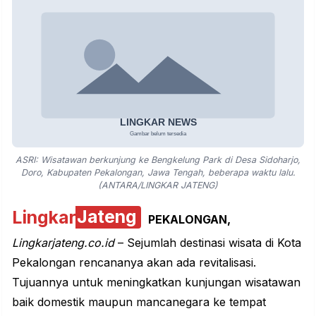
ASRI: Wisatawan berkunjung ke Bengkelung Park di Desa Sidoharjo,
Doro, Kabupaten Pekalongan, Jawa Tengah, beberapa waktu lalu.
(ANTARA/LINGKAR JATENG)
Lingkar
Jateng
PEKALONGAN,
Lingkarjateng.co.id
– Sejumlah destinasi wisata di Kota
Pekalongan rencananya akan ada revitalisasi.
Tujuannya untuk meningkatkan kunjungan wisatawan
baik domestik maupun mancanegara ke tempat