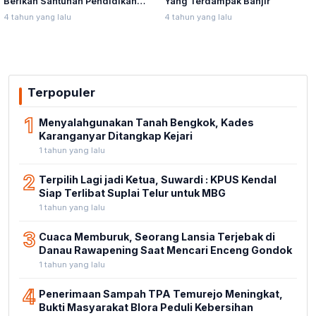
Berikan Santunan Pendidikan
Yang Terdampak Banjir
Anak Yatim Piatu
4 tahun yang lalu
4 tahun yang lalu
Terpopuler
1
Menyalahgunakan Tanah Bengkok, Kades
Karanganyar Ditangkap Kejari
1 tahun yang lalu
2
Terpilih Lagi jadi Ketua, Suwardi : KPUS Kendal
Siap Terlibat Suplai Telur untuk MBG
1 tahun yang lalu
3
Cuaca Memburuk, Seorang Lansia Terjebak di
Danau Rawapening Saat Mencari Enceng Gondok
1 tahun yang lalu
4
Penerimaan Sampah TPA Temurejo Meningkat,
Bukti Masyarakat Blora Peduli Kebersihan