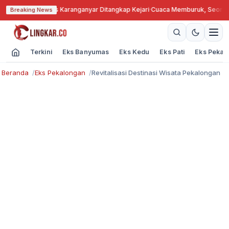
engkok, Kades Karanganyar Ditangkap Kejari
·
Cuaca Memburuk, Seorang La
Breaking News
Terkini
Eks Banyumas
Eks Kedu
Eks Pati
Eks Pekal
Beranda
Eks Pekalongan
Revitalisasi Destinasi Wisata Pekalongan