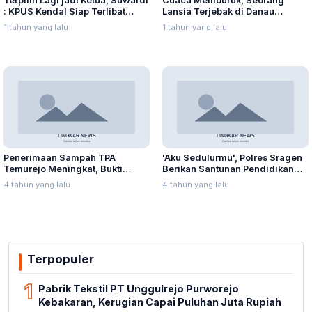
Terpilih Lagi jadi Ketua, Suwardi
Cuaca Memburuk, Seorang
: KPUS Kendal Siap Terlibat
Lansia Terjebak di Danau
Suplai Telur untuk MBG
Rawapening Saat Mencari
1 tahun yang lalu
1 tahun yang lalu
Enceng Gondok
Penerimaan Sampah TPA
'Aku Sedulurmu', Polres Sragen
Temurejo Meningkat, Bukti
Berikan Santunan Pendidikan
Masyarakat Blora Peduli
Anak Yatim Piatu
4 tahun yang lalu
4 tahun yang lalu
Kebersihan
Terpopuler
1
Pabrik Tekstil PT Unggulrejo Purworejo
Kebakaran, Kerugian Capai Puluhan Juta Rupiah