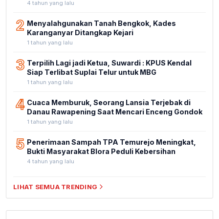
4 tahun yang lalu
2
Menyalahgunakan Tanah Bengkok, Kades
Karanganyar Ditangkap Kejari
1 tahun yang lalu
3
Terpilih Lagi jadi Ketua, Suwardi : KPUS Kendal
Siap Terlibat Suplai Telur untuk MBG
1 tahun yang lalu
4
Cuaca Memburuk, Seorang Lansia Terjebak di
Danau Rawapening Saat Mencari Enceng Gondok
1 tahun yang lalu
5
Penerimaan Sampah TPA Temurejo Meningkat,
Bukti Masyarakat Blora Peduli Kebersihan
4 tahun yang lalu
LIHAT SEMUA TRENDING