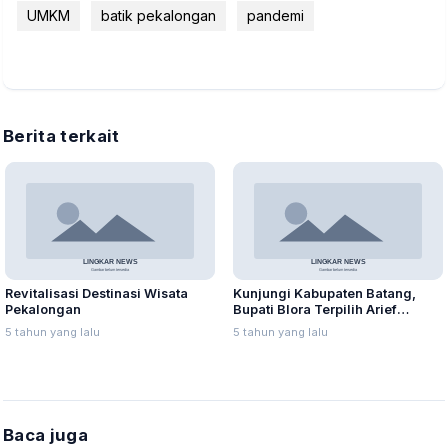
UMKM
batik pekalongan
pandemi
Berita terkait
Revitalisasi Destinasi Wisata
Kunjungi Kabupaten Batang,
Pekalongan
Bupati Blora Terpilih Arief
Rohman Ingin Hadirkan Mall
5 tahun yang lalu
5 tahun yang lalu
Pelayanan Publik
Baca juga