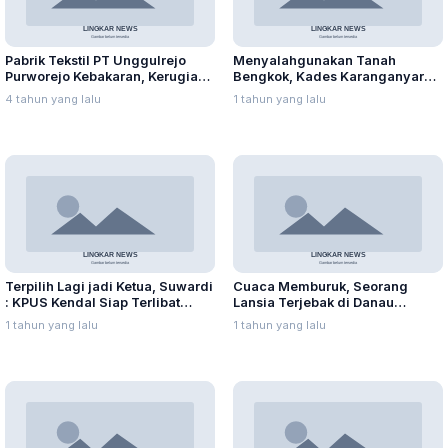
Pabrik Tekstil PT Unggulrejo
Menyalahgunakan Tanah
Purworejo Kebakaran, Kerugian
Bengkok, Kades Karanganyar
Capai Puluhan Juta Rupiah
Ditangkap Kejari
4 tahun yang lalu
1 tahun yang lalu
Terpilih Lagi jadi Ketua, Suwardi
Cuaca Memburuk, Seorang
: KPUS Kendal Siap Terlibat
Lansia Terjebak di Danau
Suplai Telur untuk MBG
Rawapening Saat Mencari
1 tahun yang lalu
1 tahun yang lalu
Enceng Gondok