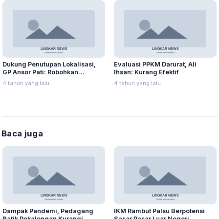
Dukung Penutupan Lokalisasi,
Evaluasi PPKM Darurat, Ali
GP Ansor Pati: Robohkan
Ihsan: Kurang Efektif
Bangunan di Lorok Indah!
4 tahun yang lalu
4 tahun yang lalu
Baca juga
Dampak Pandemi, Pedagang
IKM Rambut Palsu Berpotensi
Batik Pekalongan Kurangi
Sasar Pasar Luar Negeri