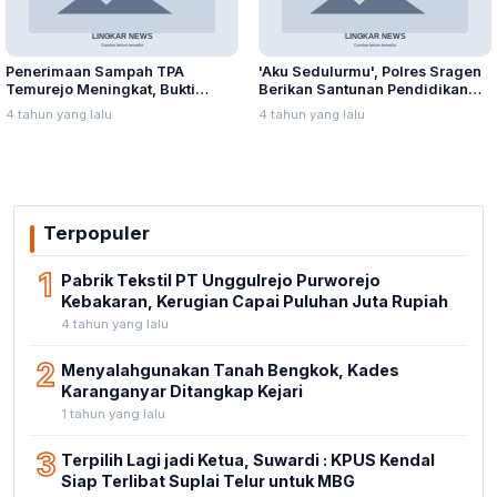
Penerimaan Sampah TPA
'Aku Sedulurmu', Polres Sragen
Temurejo Meningkat, Bukti
Berikan Santunan Pendidikan
Masyarakat Blora Peduli
Anak Yatim Piatu
4 tahun yang lalu
4 tahun yang lalu
Kebersihan
Terpopuler
1
Pabrik Tekstil PT Unggulrejo Purworejo
Kebakaran, Kerugian Capai Puluhan Juta Rupiah
4 tahun yang lalu
2
Menyalahgunakan Tanah Bengkok, Kades
Karanganyar Ditangkap Kejari
1 tahun yang lalu
3
Terpilih Lagi jadi Ketua, Suwardi : KPUS Kendal
Siap Terlibat Suplai Telur untuk MBG