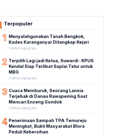
Terpopuler
1
Menyalahgunakan Tanah Bengkok,
Kades Karanganyar Ditangkap Kejari
1 tahun yang lalu
2
Terpilih Lagi jadi Ketua, Suwardi : KPUS
Kendal Siap Terlibat Suplai Telur untuk
MBG
1 tahun yang lalu
3
Cuaca Memburuk, Seorang Lansia
Terjebak di Danau Rawapening Saat
Mencari Enceng Gondok
1 tahun yang lalu
4
Penerimaan Sampah TPA Temurejo
Meningkat, Bukti Masyarakat Blora
Peduli Kebersihan