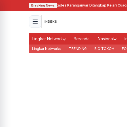
gunakan Tanah Bengkok, Kades Karanganyar Ditangkap Kejari
·
Cuaca Membu
Breaking News
INDEKS
Lingkar Network
Beranda
Nasional
I
Lingkar Networks
TRENDING
BIO TOKOH
FO