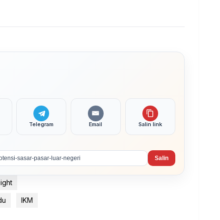
Telegram
Email
Salin link
Salin
ight
du
IKM