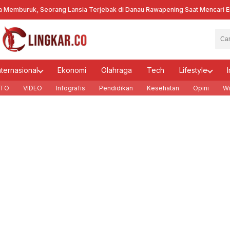
ruk, Seorang Lansia Terjebak di Danau Rawapening Saat Mencari Encen
nternasional
Ekonomi
Olahraga
Tech
Lifestyle
I
TO
VIDEO
Infografis
Pendidikan
Kesehatan
Opini
Wi