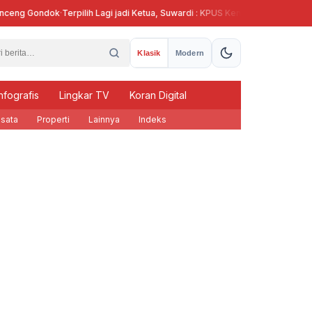
g Gondok
·
Terpilih Lagi jadi Ketua, Suwardi : KPUS Kendal Siap Terlibat Suplai
Klasik
Modern
nfografis
Lingkar TV
Koran Digital
sata
Properti
Lainnya
Indeks