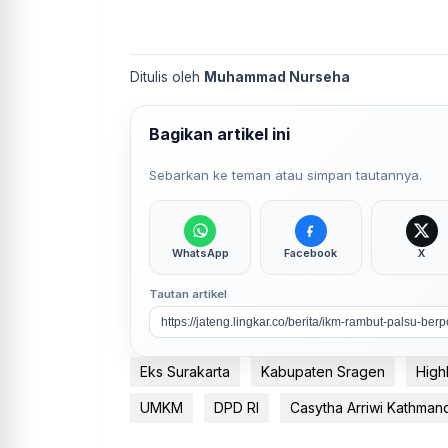
Ditulis oleh
Muhammad Nurseha
Bagikan artikel ini
Sebarkan ke teman atau simpan tautannya.
WhatsApp
Facebook
X
Tautan artikel
Eks Surakarta
Kabupaten Sragen
Highl
UMKM
DPD RI
Casytha Arriwi Kathman