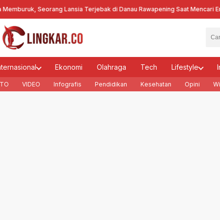
ruk, Seorang Lansia Terjebak di Danau Rawapening Saat Mencari Encen
nternasional
Ekonomi
Olahraga
Tech
Lifestyle
I
TO
VIDEO
Infografis
Pendidikan
Kesehatan
Opini
Wi