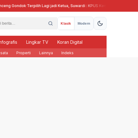
g Gondok
·
Terpilih Lagi jadi Ketua, Suwardi : KPUS Kendal Siap Terlibat Suplai
Klasik
Modern
nfografis
Lingkar TV
Koran Digital
sata
Properti
Lainnya
Indeks