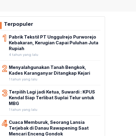
Terpopuler
1
Pabrik Tekstil PT Unggulrejo Purworejo
Kebakaran, Kerugian Capai Puluhan Juta
Rupiah
4 tahun yang lalu
2
Menyalahgunakan Tanah Bengkok,
Kades Karanganyar Ditangkap Kejari
1 tahun yang lalu
3
Terpilih Lagi jadi Ketua, Suwardi : KPUS
Kendal Siap Terlibat Suplai Telur untuk
MBG
1 tahun yang lalu
4
Cuaca Memburuk, Seorang Lansia
Terjebak di Danau Rawapening Saat
Mencari Enceng Gondok