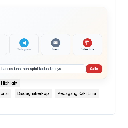
Telegram
Email
Salin link
Salin
Highlight
Tunai
Disdagnakerkop
Pedagang Kaki Lima