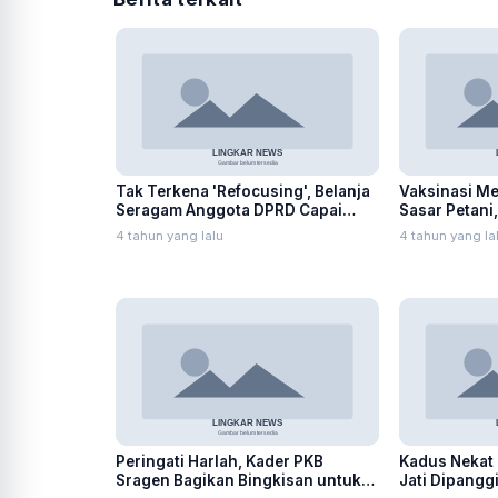
Tak Terkena 'Refocusing', Belanja
Vaksinasi Me
Seragam Anggota DPRD Capai
Sasar Petani
Ratusan Juta
SPBU
4 tahun yang lalu
4 tahun yang la
Peringati Harlah, Kader PKB
Kadus Nekat 
Sragen Bagikan Bingkisan untuk
Jati Dipangg