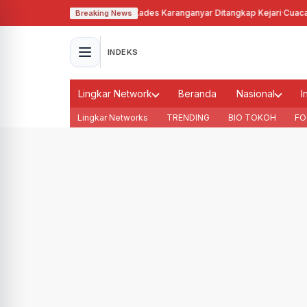
gunakan Tanah Bengkok, Kades Karanganyar Ditangkap Kejari
·
Cuaca Membu
Breaking News
INDEKS
Lingkar Network
Beranda
Nasional
I
Lingkar Networks
TRENDING
BIO TOKOH
FO