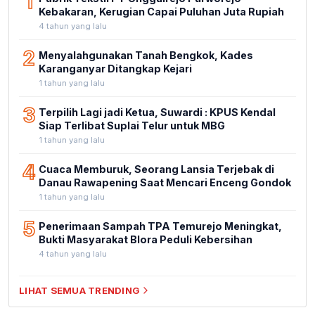
1
Kebakaran, Kerugian Capai Puluhan Juta Rupiah
4 tahun yang lalu
2
Menyalahgunakan Tanah Bengkok, Kades
Karanganyar Ditangkap Kejari
1 tahun yang lalu
3
Terpilih Lagi jadi Ketua, Suwardi : KPUS Kendal
Siap Terlibat Suplai Telur untuk MBG
1 tahun yang lalu
4
Cuaca Memburuk, Seorang Lansia Terjebak di
Danau Rawapening Saat Mencari Enceng Gondok
1 tahun yang lalu
5
Penerimaan Sampah TPA Temurejo Meningkat,
Bukti Masyarakat Blora Peduli Kebersihan
4 tahun yang lalu
LIHAT SEMUA TRENDING