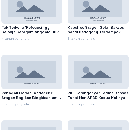
Tak Terkena 'Refocusing',
Kapolres Sragen Gelar Baksos
Belanja Seragam Anggota DPRD
bantu Pedagang Terdampak
Capai Ratusan Juta
PPKM
4 tahun yang lalu
5 tahun yang lalu
Peringati Harlah, Kader PKB
PKL Karanganyar Terima Bansos
Sragen Bagikan Bingkisan untuk
Tunai Non APBD Kedua Kalinya
Keluarga Isoman
5 tahun yang lalu
5 tahun yang lalu