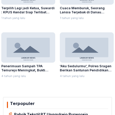
Terpilih Lagi jadi Ketua, Suwardi
Cuaca Memburuk, Seorang
: KPUS Kendal Siap Terlibat
Lansia Terjebak di Danau
Suplai Telur untuk MBG
Rawapening Saat Mencari
1 tahun yang lalu
1 tahun yang lalu
Enceng Gondok
Penerimaan Sampah TPA
'Aku Sedulurmu', Polres Sragen
Temurejo Meningkat, Bukti
Berikan Santunan Pendidikan
Masyarakat Blora Peduli
Anak Yatim Piatu
4 tahun yang lalu
4 tahun yang lalu
Kebersihan
Terpopuler
Pabrik Tekstil PT Unggulrejo Purworejo