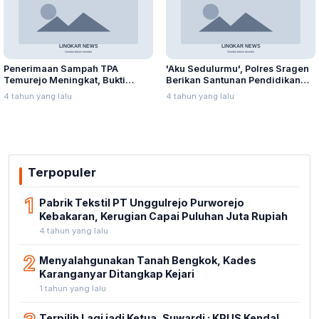
Penerimaan Sampah TPA
'Aku Sedulurmu', Polres Sragen
Temurejo Meningkat, Bukti
Berikan Santunan Pendidikan
Masyarakat Blora Peduli
Anak Yatim Piatu
4 tahun yang lalu
4 tahun yang lalu
Kebersihan
Terpopuler
1
Pabrik Tekstil PT Unggulrejo Purworejo
Kebakaran, Kerugian Capai Puluhan Juta Rupiah
4 tahun yang lalu
2
Menyalahgunakan Tanah Bengkok, Kades
Karanganyar Ditangkap Kejari
1 tahun yang lalu
Terpilih Lagi jadi Ketua, Suwardi : KPUS Kendal