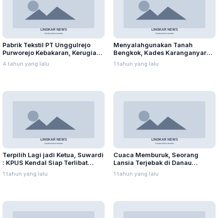
Pabrik Tekstil PT Unggulrejo
Menyalahgunakan Tanah
Purworejo Kebakaran, Kerugian
Bengkok, Kades Karanganyar
Capai Puluhan Juta Rupiah
Ditangkap Kejari
4 tahun yang lalu
1 tahun yang lalu
Terpilih Lagi jadi Ketua, Suwardi
Cuaca Memburuk, Seorang
: KPUS Kendal Siap Terlibat
Lansia Terjebak di Danau
Suplai Telur untuk MBG
Rawapening Saat Mencari
1 tahun yang lalu
1 tahun yang lalu
Enceng Gondok