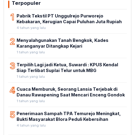
Terpopuler
1
Pabrik Tekstil PT Unggulrejo Purworejo
Kebakaran, Kerugian Capai Puluhan Juta Rupiah
4 tahun yang lalu
2
Menyalahgunakan Tanah Bengkok, Kades
Karanganyar Ditangkap Kejari
1 tahun yang lalu
3
Terpilih Lagi jadi Ketua, Suwardi : KPUS Kendal
Siap Terlibat Suplai Telur untuk MBG
1 tahun yang lalu
4
Cuaca Memburuk, Seorang Lansia Terjebak di
Danau Rawapening Saat Mencari Enceng Gondok
1 tahun yang lalu
5
Penerimaan Sampah TPA Temurejo Meningkat,
Bukti Masyarakat Blora Peduli Kebersihan
4 tahun yang lalu