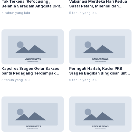
Tak Terkena 'Refocusing',
Vaksinasi Merdeka Hari Kedua
Belanja Seragam Anggota DPRD
Sasar Petani, Milenial dan
Capai Ratusan Juta
Pegawai SPBU
4 tahun yang lalu
5 tahun yang lalu
Kapolres Sragen Gelar Baksos
Peringati Harlah, Kader PKB
bantu Pedagang Terdampak
Sragen Bagikan Bingkisan untuk
PPKM
Keluarga Isoman
5 tahun yang lalu
5 tahun yang lalu