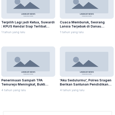
Terpilih Lagi jadi Ketua, Suwardi
Cuaca Memburuk, Seorang
: KPUS Kendal Siap Terlibat
Lansia Terjebak di Danau
Suplai Telur untuk MBG
Rawapening Saat Mencari
1 tahun yang lalu
1 tahun yang lalu
Enceng Gondok
Penerimaan Sampah TPA
'Aku Sedulurmu', Polres Sragen
Temurejo Meningkat, Bukti
Berikan Santunan Pendidikan
Masyarakat Blora Peduli
Anak Yatim Piatu
4 tahun yang lalu
4 tahun yang lalu
Kebersihan